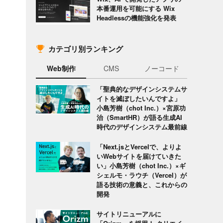
本番運用を可能にする Wix
Headlessの機能強化を発表
カテゴリ別ランキング
Web制作
CMS
ノーコード
「聖典的なデザインシステムサ
イトを滅ぼしたいんですよ」
小島芳樹（chot Inc.）×宮原功
治（SmartHR）が語る生成AI
時代のデザインシステム最前線
「Next.jsとVercelで、よりよ
いWebサイトを届けていきた
い」小島芳樹（chot Inc.）×ギ
シェルモ・ラウチ（Vercel）が
語る技術の意義と、これからの
開発
サイトリニューアルに