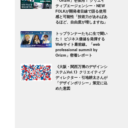
「Orizm」を採用！ クリエイ
ティブエージェンシー・NEW
FOLKが開発者目線で語る使用
感と可能性「技術力があればあ
るほど、自由度が増しますね」
トップランナーたちに生で聞い
た！ ビジネス価値を発揮する
Webサイト最前線。「web
professional summit by
Orizm」密着レポート
《大阪・関西万博のデザインシ
ステムVol.1》クリエイティブ
ディレクター・引地耕太さんが
「デザインポリシー」策定に込
めた意図