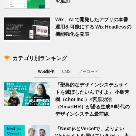
を追加
Wix、AI で開発したアプリの本番
運用を可能にする Wix Headlessの
機能強化を発表
カテゴリ別ランキング
Web制作
CMS
ノーコード
「聖典的なデザインシステムサイ
トを滅ぼしたいんですよ」 小島芳
樹（chot Inc.）×宮原功治
（SmartHR）が語る生成AI時代の
デザインシステム最前線
「Next.jsとVercelで、よりよい
Webサイトを届けていきたい」小