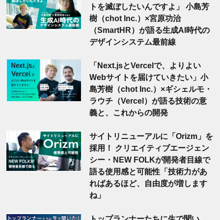
トを滅ぼしたいんですよ」 小島芳
樹（chot Inc.）×宮原功治
（SmartHR）が語る生成AI時代の
デザインシステム最前線
「Next.jsとVercelで、よりよい
Webサイトを届けていきたい」小
島芳樹（chot Inc.）×ギシェルモ・
ラウチ（Vercel）が語る技術の意
義と、これからの開発
サイトリニューアルに「Orizm」を
採用！ クリエイティブエージェン
シー・NEW FOLKが開発者目線で
語る使用感と可能性「技術力があ
ればあるほど、自由度が増します
ね」
トップランナーたちに生で聞い