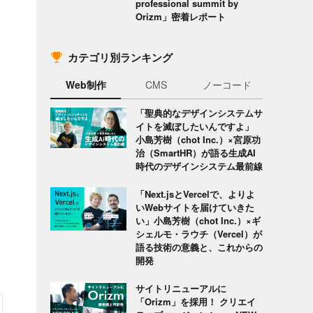
professional summit by
Orizm」密着レポート
カテゴリ別ランキング
Web制作
CMS
ノーコード
「聖典的なデザインシステムサ
イトを滅ぼしたいんですよ」
小島芳樹（chot Inc.）×宮原功
治（SmartHR）が語る生成AI
時代のデザインシステム最前線
「Next.jsとVercelで、よりよ
いWebサイトを届けていきた
い」小島芳樹（chot Inc.）×ギ
シェルモ・ラウチ（Vercel）が
語る技術の意義と、これからの
開発
サイトリニューアルに
「Orizm」を採用！ クリエイ