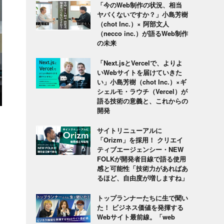
「今のWeb制作の状況、相当
ヤバくないですか？」小島芳樹
（chot Inc.）× 阿部文人
（necco inc.）が語るWeb制作
の未来
「Next.jsとVercelで、よりよ
いWebサイトを届けていきた
い」小島芳樹（chot Inc.）×ギ
シェルモ・ラウチ（Vercel）が
語る技術の意義と、これからの
開発
サイトリニューアルに
「Orizm」を採用！ クリエイ
ティブエージェンシー・NEW
FOLKが開発者目線で語る使用
感と可能性「技術力があればあ
るほど、自由度が増しますね」
トップランナーたちに生で聞い
た！ ビジネス価値を発揮する
Webサイト最前線。「web