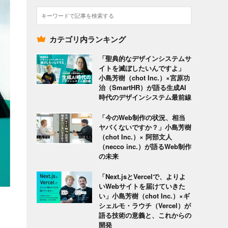
検
索
カテゴリ内ランキング
「聖典的なデザインシステムサ
イトを滅ぼしたいんですよ」
小島芳樹（chot Inc.）×宮原功
治（SmartHR）が語る生成AI
時代のデザインシステム最前線
「今のWeb制作の状況、相当
ヤバくないですか？」小島芳樹
（chot Inc.）× 阿部文人
（necco inc.）が語るWeb制作
の未来
「Next.jsとVercelで、よりよ
いWebサイトを届けていきた
い」小島芳樹（chot Inc.）×ギ
シェルモ・ラウチ（Vercel）が
語る技術の意義と、これからの
開発