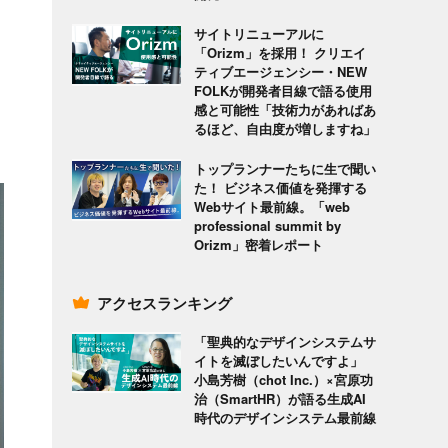
サイトリニューアルに
「Orizm」を採用！ クリエイ
ティブエージェンシー・NEW
FOLKが開発者目線で語る使用
、
感と可能性「技術力があればあ
るほど、自由度が増しますね」
トップランナーたちに生で聞い
た！ ビジネス価値を発揮する
Webサイト最前線。「web
professional summit by
Orizm」密着レポート
アクセスランキング
「聖典的なデザインシステムサ
イトを滅ぼしたいんですよ」
小島芳樹（chot Inc.）×宮原功
治（SmartHR）が語る生成AI
時代のデザインシステム最前線