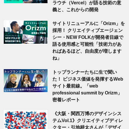
ラウチ（Vercel）が語る技術の意
義と、これからの開発
サイトリニューアルに「Orizm」を
採用！ クリエイティブエージェン
シー・NEW FOLKが開発者目線で
語る使用感と可能性「技術力があ
ればあるほど、自由度が増します
ね」
トップランナーたちに生で聞い
た！ ビジネス価値を発揮するWeb
サイト最前線。「web
professional summit by Orizm」
密着レポート
《大阪・関西万博のデザインシス
テムVol.1》クリエイティブディレ
クター・引地耕太さんが「デザイ