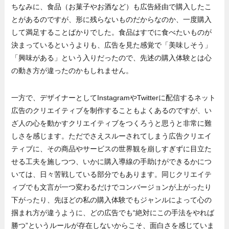
ちなみに、食品（お菓子やお酒など）も広告経由で購入したこ
とがあるのですが、形に残らないものだからなのか、一度購入
して満足することばかりでした。食品はすでに食べたいものが
決まっているというよりも、広告を見た感覚で「美味しそう」
「興味がある」という入りだったので、先述の購入体験とは心
の動き方が違ったのかもしれません。
一方で、デザイナーとしてInstagramやTwitterに配信するネット
広告のクリエイティブを制作することもよくあるのですが、い
ざ人の心を動かすクリエイティブをつくろうと思うと非常に難
しさを感じます。ただでさえスルーされてしまう広告クリエイ
ティブに、その商品やサービスの世界観を崩しすぎずに目立た
せる工夫を施しつつ、いかに購入導線の手助けができるかにつ
いては、日々苦戦している部分でもあります。同じクリエイテ
ィブでも文言が一つ変わるだけでコンバージョンが上がったり
下がったり、先ほどの私の購入体験でもジャンルによって心の
掴まれ方が違うように、どの広告でも“絶対にこの手法をやれば
勝つ”というルールが存在しないからこそ、面白さを感じていま