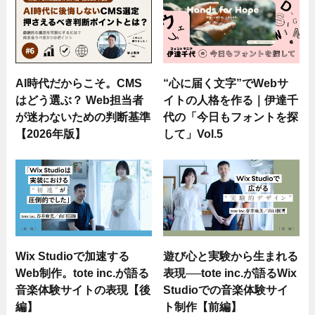
AI時代だからこそ。CMS
“心に届く文字”でWebサ
はどう選ぶ？ Web担当者
イトの人格を作る｜伊達千
が迷わないための判断基準
代の「今日もフォントを探
【2026年版】
して」Vol.5
Wix Studioで加速する
遊び心と実験から生まれる
Web制作。tote inc.が語る
表現──tote inc.が語るWix
音楽体験サイトの表現【後
Studioでの音楽体験サイ
編】
ト制作【前編】