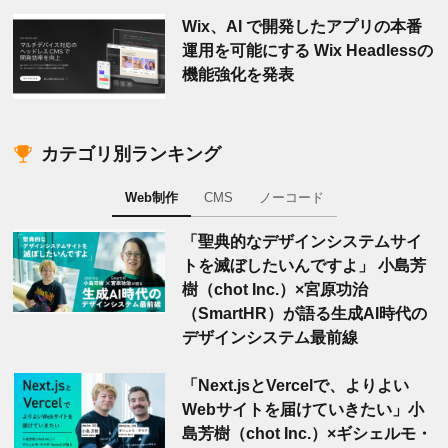
Wix、AI で開発したアプリの本番
運用を可能にする Wix Headlessの
機能強化を発表
カテゴリ別ランキング
Web制作
CMS
ノーコード
「聖典的なデザインシステムサイ
トを滅ぼしたいんですよ」 小島芳
樹（chot Inc.）×宮原功治
（SmartHR）が語る生成AI時代の
デザインシステム最前線
「Next.jsとVercelで、よりよい
Webサイトを届けていきたい」小
島芳樹（chot Inc.）×ギシェルモ・