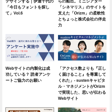
デザインする｜伊達千代の
らの船出。ミニシアター
「今日もフォントを探し
「シネマリス」のサイトを
て」Vol.6
支えた「Orizm」の柔軟性
とちょっと株式会社の伴走
力
Webサイトの内製化は成
「アクセス数よりも『正し
功している？ 読者アンケ
く届けること』を尊重して
ートご協力のお願い
くれた」- sustenキャピタ
ル・マネジメントがOrizm
で実現した、思いが伝わる
Webサイト