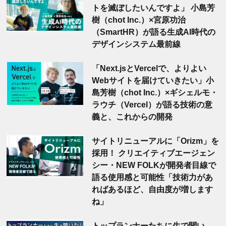
トを滅ぼしたいんですよ」 小島芳
樹（chot Inc.）×宮原功治
（SmartHR）が語る生成AI時代の
デザインシステム最前線
「Next.jsとVercelで、よりよい
Webサイトを届けていきたい」小
島芳樹（chot Inc.）×ギシェルモ・
ラウチ（Vercel）が語る技術の意
義と、これからの開発
サイトリニューアルに「Orizm」を
採用！ クリエイティブエージェン
シー・NEW FOLKが開発者目線で
語る使用感と可能性「技術力があ
ればあるほど、自由度が増します
ね」
トップランナーたちに生で聞い