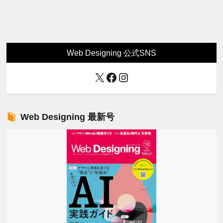
Web Designing 公式SNS
X
Facebook
Instagram
Web Designing 最新号