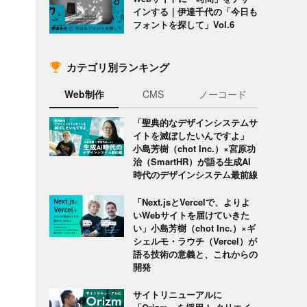
インする｜伊達千代の「今日も
フォントを探して」Vol.6
カテゴリ別ランキング
Web制作
CMS
ノーコード
「聖典的なデザインシステムサ
イトを滅ぼしたいんですよ」
小島芳樹（chot Inc.）×宮原功
治（SmartHR）が語る生成AI
時代のデザインシステム最前線
「Next.jsとVercelで、よりよ
いWebサイトを届けていきた
い」小島芳樹（chot Inc.）×ギ
シェルモ・ラウチ（Vercel）が
語る技術の意義と、これからの
開発
サイトリニューアルに