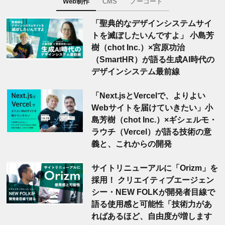
Web制作
CMS
ノーコード
「聖典的なデザインシステムサイ
トを滅ぼしたいんですよ」 小島芳
樹（chot Inc.）×宮原功治
（SmartHR）が語る生成AI時代の
デザインシステム最前線
「Next.jsとVercelで、よりよい
Webサイトを届けていきたい」小
島芳樹（chot Inc.）×ギシェルモ・
ラウチ（Vercel）が語る技術の意
義と、これからの開発
サイトリニューアルに「Orizm」を
採用！ クリエイティブエージェン
シー・NEW FOLKが開発者目線で
語る使用感と可能性「技術力があ
ればあるほど、自由度が増します