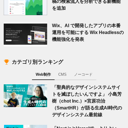
稿の検索流入を分析できる新機能
を追加
Wix、AI で開発したアプリの本番
運用を可能にする Wix Headlessの
機能強化を発表
カテゴリ別ランキング
Web制作
CMS
ノーコード
「聖典的なデザインシステムサイ
トを滅ぼしたいんですよ」 小島芳
樹（chot Inc.）×宮原功治
（SmartHR）が語る生成AI時代の
デザインシステム最前線