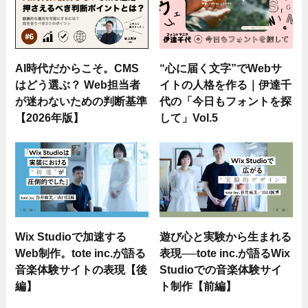
AI時代だからこそ。CMS
“心に届く文字”でWebサ
はどう選ぶ？ Web担当者
イトの人格を作る｜伊達千
が迷わないための判断基準
代の「今日もフォントを探
【2026年版】
して」Vol.5
Wix Studioで加速する
遊び心と実験から生まれる
Web制作。tote inc.が語る
表現──tote inc.が語るWix
音楽体験サイトの表現【後
Studioでの音楽体験サイ
編】
ト制作【前編】