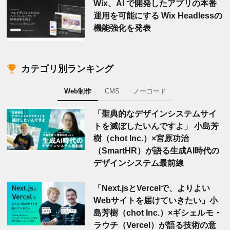
Wix、AI で開発したアプリの本番
運用を可能にする Wix Headlessの
機能強化を発表
カテゴリ別ランキング
Web制作
CMS
ノーコード
「聖典的なデザインシステムサイ
トを滅ぼしたいんですよ」 小島芳
樹（chot Inc.）×宮原功治
（SmartHR）が語る生成AI時代の
デザインシステム最前線
「Next.jsとVercelで、よりよい
Webサイトを届けていきたい」小
島芳樹（chot Inc.）×ギシェルモ・
ラウチ（Vercel）が語る技術の意