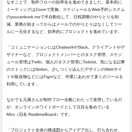
なすことで、制作フローの効率化を進めてきました。基本的に
ミーティングはZoomで実施。スケジュールもWeb予約システム
のyoucanbook.meで半自動化して、日程調整のやりとりを削
減。業務が始まってからはメールでのやりとりはなくしてツー
ルに一元化するなど、効率的にプロジェクトを進めています。
「コミュニケーションにはChatworkやSlack。クライアントやデ
ザイナーなど、プロジェクトメンバーとのタスク管理、スケジ
ュール管理はTrello。個人のタスク管理にTodoist。気になる記事
のストックにはNotion。少しつくり込んだデザインのWebサイ
トや販促物などにはFigmなど、作業にあわせて多くのツールを
利用しています」
なかでも元廣さんが制作フロー全般にわたって使用しているの
が、オンラインホワイトボードとして注目を集めている
Miro（旧名 RealtimeBoard）です。
「プロジェクト全体の構成図からアイデア出し、打ち合わせ、