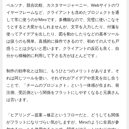
ペルソナ、競合比較、カスタマージャーニー、Webサイトのワ
イヤーフレームなど、クライアントも含めたプロジェクトを通
して常に使うのがMiroです。多機能なので、完璧に使いこなそ
うとすると大変かもしれませんが、文字を入力したり、付箋を
使ってアイデアを出したり、図を動かしたりなどの基本ツール
は扱うのも簡単。直感的に操作できるので、初めての人でも戸
惑うことは少ないと思います。クライアントの反応も良く、自
分から積極的に利用して下さる方がほとんどです」
制作の効率化とは別に、もうひとつのメリットがあります。そ
れは同じツールを使い、それぞれがアイデアや意見を出し合う
ことで、「チームのプロジェクト」という一体感が生まれ、発
注側、受託側という関係をフラットにしやすくなると元廣さん
は言います。
「ヒアリング→提案→修正というフローだと、どうしても関係
がフラットになりづらい気がしますが、Miroのように全員が参