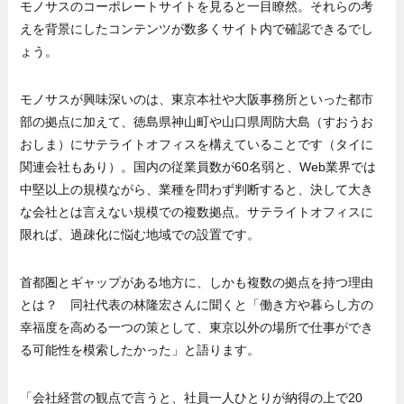
モノサスのコーポレートサイトを見ると一目瞭然。それらの考
えを背景にしたコンテンツが数多くサイト内で確認できるでし
ょう。
モノサスが興味深いのは、東京本社や大阪事務所といった都市
部の拠点に加えて、徳島県神山町や山口県周防大島（すおうお
おしま）にサテライトオフィスを構えていることです（タイに
関連会社もあり）。国内の従業員数が60名弱と、Web業界では
中堅以上の規模ながら、業種を問わず判断すると、決して大き
な会社とは言えない規模での複数拠点。サテライトオフィスに
限れば、過疎化に悩む地域での設置です。
首都圏とギャップがある地方に、しかも複数の拠点を持つ理由
とは？ 同社代表の林隆宏さんに聞くと「働き方や暮らし方の
幸福度を高める一つの策として、東京以外の場所で仕事ができ
る可能性を模索したかった」と語ります。
「会社経営の観点で言うと、社員一人ひとりが納得の上で20