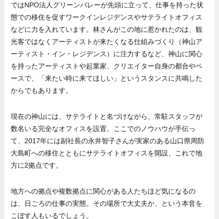
ではNPO法人グリーンバレーが先頭に立って、仕事を持った状
態での移住を促すワークインレジデンスやサテライトオフィス
などに力を入れています。林さんがこの地に惹かれたのは、観
光客ではなくアーティストが来たくなる仕組みづくり（神山ア
ーティスト・イン・レジデンス）に注力するなど、神山に関心
を持ったアーティストや起業家、クリエイター自身の都合やペ
ースで、「来たい時に来てほしい」というスタンスに共鳴した
からでもあります。
現在の神山には、サテライトと名づけながら、常駐スタッフが
数名いる完全なオフィスを設置。ここでのノウハウが手伝っ
て、2017年には副社長の永井智子さんが実家のある山口県周防
大島町への移住とともにサテライトオフィスを開設、これで地
方に2拠点です。
地方への拠点や複数拠点に関心がある人たちほど気になるの
は、日ごろの仕事の実態。その場所で大丈夫か、という本音を
こぼす人もいるでしょう。