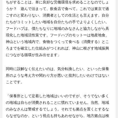
ちがすることは、単に良好な労働環境を求めることなのでしょ
うか？ 遊んで泊まって、飲食店で食べて。これでは東京で過
ごすのと変わりない、消費者としての生活とも言えます。自分
たちがコミットしたい地域を自分たちの手でよりよくしたい。
フードハブは、僕たちなりに地域のみなさんと協力しながら具
現化した地域活性策です。フードハブのモットーは地産地食。
神山という地域内で、食物をつくって食べる（消費する）とこ
ろまでを確立した仕組みがつくれれば、神山に根ざす地域振興
につながる循環が生み出せます」
同時に誤解なく伝えたいのは、気分転換したい、といった保養
所のような考え方や関わり方が悪いと批判したいわけではない
ことです。
「保養所として定着した地域はいいのですが、そうでない多く
の地域は自らが消費されることに慣れていません。当然、地域
のみなさんは警戒するでしょう。それでも拠点を置くとするな
らなぜなのか、という視点も持ちあわせながら、地方拠点は検