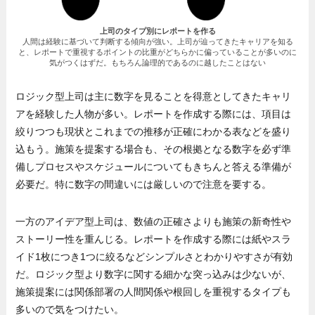
上司のタイプ別にレポートを作る
人間は経験に基づいて判断する傾向が強い。上司が辿ってきたキャリアを知る
と、レポートで重視するポイントの比重がどちらかに偏っていることが多いのに
気がつくはずだ。もちろん論理的であるのに越したことはない
ロジック型上司は主に数字を見ることを得意としてきたキャリ
アを経験した人物が多い。レポートを作成する際には、項目は
絞りつつも現状とこれまでの推移が正確にわかる表などを盛り
込もう。施策を提案する場合も、その根拠となる数字を必ず準
備しプロセスやスケジュールについてもきちんと答える準備が
必要だ。特に数字の間違いには厳しいので注意を要する。
一方のアイデア型上司は、数値の正確さよりも施策の新奇性や
ストーリー性を重んじる。レポートを作成する際には紙やスラ
イド1枚につき1つに絞るなどシンプルさとわかりやすさが有効
だ。ロジック型より数字に関する細かな突っ込みは少ないが、
施策提案には関係部署の人間関係や根回しを重視するタイプも
多いので気をつけたい。