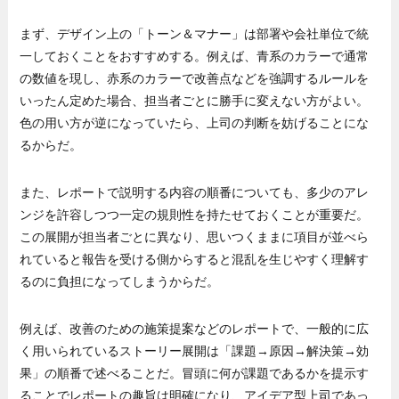
まず、デザイン上の「トーン＆マナー」は部署や会社単位で統
一しておくことをおすすめする。例えば、青系のカラーで通常
の数値を現し、赤系のカラーで改善点などを強調するルールを
いったん定めた場合、担当者ごとに勝手に変えない方がよい。
色の用い方が逆になっていたら、上司の判断を妨げることにな
るからだ。
また、レポートで説明する内容の順番についても、多少のアレ
ンジを許容しつつ一定の規則性を持たせておくことが重要だ。
この展開が担当者ごとに異なり、思いつくままに項目が並べら
れていると報告を受ける側からすると混乱を生じやすく理解す
るのに負担になってしまうからだ。
例えば、改善のための施策提案などのレポートで、一般的に広
く用いられているストーリー展開は「課題→原因→解決策→効
果」の順番で述べることだ。冒頭に何が課題であるかを提示す
ることでレポートの趣旨は明確になり、アイデア型上司であっ