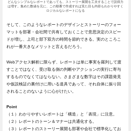
どんなシンプルなレポートであっても、ストーリー展開を工夫することで説得力
は増す。集めた数値を元に、この順番で作成すれば見た目も内容もわかりやすく
ロジカルなレポートになる
そして、このようなレポートのデザインとストーリーのフォー
マットを部署・会社間で共有しておくことで意思決定のスピー
ドが増し、上司と部下双方の時間を節約できる。実のところこ
れが一番大きなメリットと言えるだろう。
Webアクセス解析に限らず、レポートは単に事実を羅列して渡
すことではなく、受け取る側の判断やアクションの実行に寄与
するものでなくてはならない。さまざまな数字はその課題発見
や仮説検証の裏付けに用いる道具であって、それ自体に振り回
されることのないように心がけたい。
Point
（１）わかりやすいレポートは「構造」と「表現」に注意。
（２）レポートのトーン＆マナーは共通化する。
（３）レポートのストーリー展開も部署や会社で標準化してお