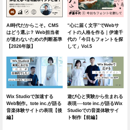
AI時代だからこそ。CMS
“心に届く文字”でWebサ
はどう選ぶ？ Web担当者
イトの人格を作る｜伊達千
が迷わないための判断基準
代の「今日もフォントを探
【2026年版】
して」Vol.5
Wix Studioで加速する
遊び心と実験から生まれる
Web制作。tote inc.が語る
表現──tote inc.が語るWix
音楽体験サイトの表現【後
Studioでの音楽体験サイ
編】
ト制作【前編】