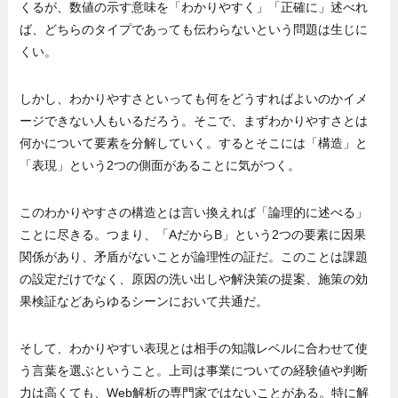
くるが、数値の示す意味を「わかりやすく」「正確に」述べれ
ば、どちらのタイプであっても伝わらないという問題は生じに
くい。
しかし、わかりやすさといっても何をどうすればよいのかイメ
ージできない人もいるだろう。そこで、まずわかりやすさとは
何かについて要素を分解していく。するとそこには「構造」と
「表現」という2つの側面があることに気がつく。
このわかりやすさの構造とは言い換えれば「論理的に述べる」
ことに尽きる。つまり、「AだからB」という2つの要素に因果
関係があり、矛盾がないことが論理性の証だ。このことは課題
の設定だけでなく、原因の洗い出しや解決策の提案、施策の効
果検証などあらゆるシーンにおいて共通だ。
そして、わかりやすい表現とは相手の知識レベルに合わせて使
う言葉を選ぶということ。上司は事業についての経験値や判断
力は高くても、Web解析の専門家ではないことがある。特に解