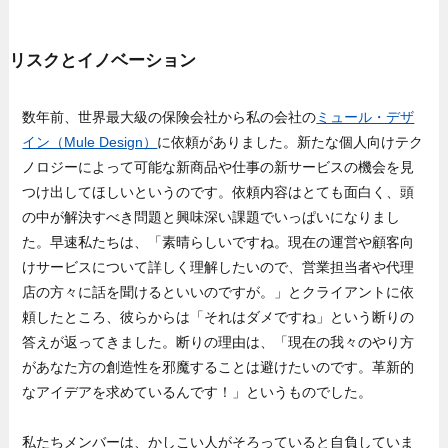
リスクとイノベーション
数年前、世界最大級の保険会社から私の会社の
ミュール・デザ
イン（Mule Design）
に依頼がありました。新たな個人向けテク
ノロジーによって可能な新商品や仕事の新サービスの機会を見
つけ出してほしいというのです。依頼内容はとても面白く、頭
の中が解決すべき問題と興味深い課題でいっぱいになりまし
た。早速私たちは、「素晴らしいですね。現在の運営や顧客向
けサービスについて詳しく理解したいので、営業担当者や代理
店の方々に話を聞けるといいのですが。」とクライアントに依
頼したところ、彼らからは「それはダメですね」という断りの
答えが返ってきました。断りの理由は、「現在の我々のやり方
があなた方の創造性を邪魔することは避けたいのです。革新的
なアイデアを求めているんです！」というものでした。
私たちメンバーは、かしこい人がそろっていると自負していま