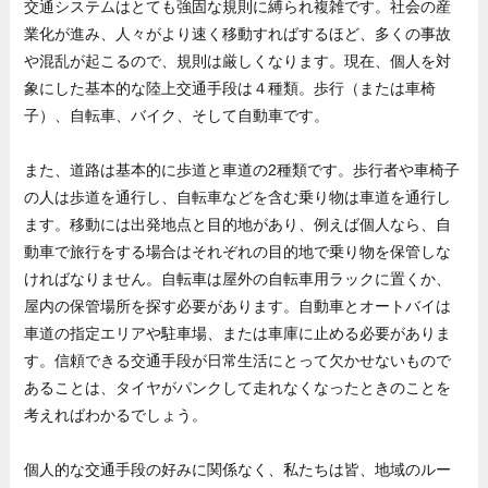
交通システムはとても強固な規則に縛られ複雑です。社会の産
業化が進み、人々がより速く移動すればするほど、多くの事故
や混乱が起こるので、規則は厳しくなります。現在、個人を対
象にした基本的な陸上交通手段は４種類。歩行（または車椅
子）、自転車、バイク、そして自動車です。
また、道路は基本的に歩道と車道の2種類です。歩行者や車椅子
の人は歩道を通行し、自転車などを含む乗り物は車道を通行し
ます。移動には出発地点と目的地があり、例えば個人なら、自
動車で旅行をする場合はそれぞれの目的地で乗り物を保管しな
ければなりません。自転車は屋外の自転車用ラックに置くか、
屋内の保管場所を探す必要があります。自動車とオートバイは
車道の指定エリアや駐車場、または車庫に止める必要がありま
す。信頼できる交通手段が日常生活にとって欠かせないもので
あることは、タイヤがパンクして走れなくなったときのことを
考えればわかるでしょう。
個人的な交通手段の好みに関係なく、私たちは皆、地域のルー