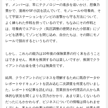
す。メンバーは、常にテクノロジーの進歩を追いかけ、想像力
豊かで、漫画やSF小説を読んでいて、モノレールや培養肉、そ
して宇宙ステーションをゾンビの攻撃から守る方法について、
よく練られた作戦を持っているのです。ちなみにその作戦と
は、培養肉でエアロック（気圧調整の密閉された小部屋）にゾ
ンビを誘導してゾンビを閉じ込め、自分たちは、その隙にモノ
レールで脱出するというものです。
しかし、これらの能力は10年後の保険業界の行く末を占うこと
はできません。将来を推測するのは楽しいですが、推測でクラ
イアントのお金を使うのは無責任です。
結局、クライアントのビジネスを理解するために既存データや
レポートやドキュメントを読み込む二次調査を何度も行いまし
た。レポートや記事を読むのは、営業担当や代理店の人から具
体的な状況を聞くよりも労力がかかり、あまり楽しくないもの
だったにもかかわらず、ビジネスについての情報は得られませ
んでした。私たちの仕事は信頼に足るものでしたが、結果を得