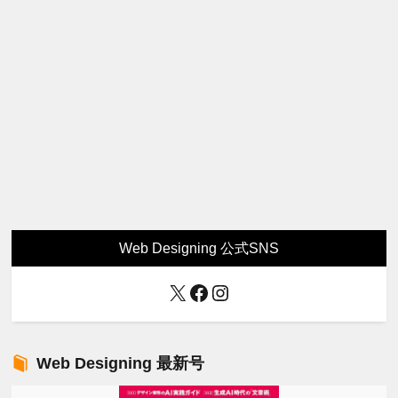
Web Designing 公式SNS
X
Facebook
Instagram
Web Designing 最新号