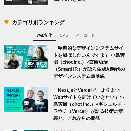
カテゴリ別ランキング
Web制作
CMS
ノーコード
「聖典的なデザインシステムサイ
トを滅ぼしたいんですよ」 小島芳
樹（chot Inc.）×宮原功治
（SmartHR）が語る生成AI時代の
デザインシステム最前線
「Next.jsとVercelで、よりよい
Webサイトを届けていきたい」小
島芳樹（chot Inc.）×ギシェルモ・
ラウチ（Vercel）が語る技術の意
義と、これからの開発