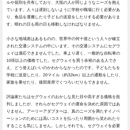
ルや規則を共有しており、大抵の人が同じようなニーズを抱え
ています。人々は遅刻しないように学校や職場に行く必要があ
り、食品を運搬したり子どもの送迎をしたりする必要がありま
す。晴れの日も雨の日も移動しなければなりません。
小さな地域差はあるものの、世界中の何十億という人々が確立
された交通システムの中にいます。その交通システムにセグウ
ェイは適応できませんでした。車より遅く、一般的な自転車の
10倍以上の価格でした。セグウェイを買う余裕のある人でさ
え、どう使えばいいのかわからなかったのです。子どもたちを
学校に送迎したり、20マイル（約32km）以上の通勤をしたり、
家族を乗せたり、後部座席でくつろいだりもできません。
評論家たちはセグウェイのおかしな見た目や高すぎる価格を批
判しましたが、それらがセグウェイの運命を決めた原因ではあ
りません。アーリーアダプターは、真のニーズを満たすイノベ
ーションのためには高いコストを払ったり周囲から笑われたり
することも気にしません。しかしそれでも、セグウェイを必要