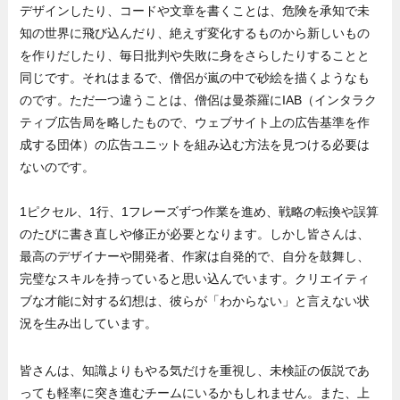
デザインしたり、コードや文章を書くことは、危険を承知で未
知の世界に飛び込んだり、絶えず変化するものから新しいもの
を作りだしたり、毎日批判や失敗に身をさらしたりすることと
同じです。それはまるで、僧侶が嵐の中で砂絵を描くようなも
のです。ただ一つ違うことは、僧侶は曼荼羅にIAB（インタラク
ティブ広告局を略したもので、ウェブサイト上の広告基準を作
成する団体）の広告ユニットを組み込む方法を見つける必要は
ないのです。
1ピクセル、1行、1フレーズずつ作業を進め、戦略の転換や誤算
のたびに書き直しや修正が必要となります。しかし皆さんは、
最高のデザイナーや開発者、作家は自発的で、自分を鼓舞し、
完璧なスキルを持っていると思い込んでいます。クリエイティ
ブな才能に対する幻想は、彼らが「わからない」と言えない状
況を生み出しています。
皆さんは、知識よりもやる気だけを重視し、未検証の仮説であ
っても軽率に突き進むチームにいるかもしれません。また、上