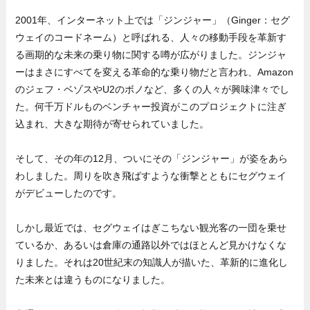
2001年、インターネット上では「ジンジャー」（Ginger：セグ
ウェイのコードネーム）と呼ばれる、人々の移動手段を革新す
る画期的な未来の乗り物に関する噂が広がりました。ジンジャ
ーはまさにすべてを変える革命的な乗り物だと言われ、Amazon
のジェフ・ベゾスやU2のボノなど、多くの人々が興味津々でし
た。何千万ドルものベンチャー投資がこのプロジェクトに注ぎ
込まれ、大きな期待が寄せられていました。
そして、その年の12月、ついにその「ジンジャー」が姿をあら
わしました。周りを吹き飛ばすような衝撃とともにセグウェイ
がデビューしたのです。
しかし最近では、セグウェイはぎこちない観光客の一団を乗せ
ているか、あるいは倉庫の通路以外ではほとんど見かけなくな
りました。それは20世紀末の知識人が描いた、革新的に進化し
た未来とは違うものになりました。