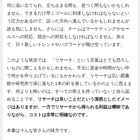
司に追い立てられ、立ち止まる間も、息つく間もないかもしれ
ません。できるだけ早くゴールに到達しなければならないとい
う圧力があるので、誤った方向へ進んでいるかもしれませんが
誰も気にしません。さらには、チームはマーケティングやセー
ルスへの対応、競合への対抗もしなければなりません。加え
て、日々新しいトレンドやバズワードが飛び交っています。
このような状況では、「リサーチ」という言葉はとても恐ろし
いものに聞こえるかもしれません。手元に資金や時間がない中
で何かを作り上げているにもかかわらず、リサーチは広い図書
館や研究所で床に落ちた1本の針を探しているかのように思えま
す。何よりも怖いのは、すべての答えを持っていないと自ら認
めることです。
リサーチは良いことだという漠然としたイメー
ジはありますが、一方でリサーチから得られる利益は曖昧であ
りながら、コストは非常に明確なのです。
本書はそんな皆さんの味方です。