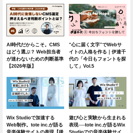
AI時代だからこそ。CMS
“心に届く文字”でWebサ
はどう選ぶ？ Web担当者
イトの人格を作る｜伊達千
が迷わないための判断基準
代の「今日もフォントを探
【2026年版】
して」Vol.5
Wix Studioで加速する
遊び心と実験から生まれる
Web制作。tote inc.が語る
表現──tote inc.が語るWix
音楽体験サイトの表現【後
Studioでの音楽体験サイ