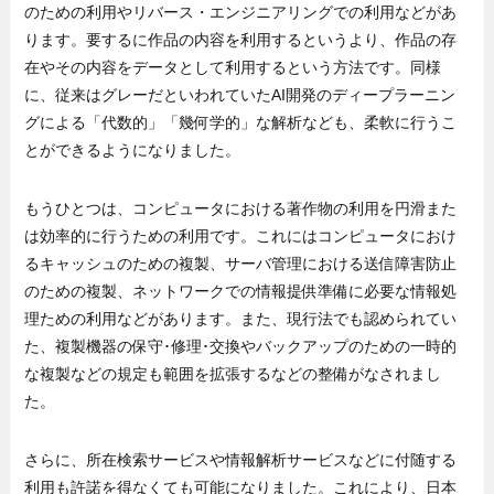
のための利用やリバース・エンジニアリングでの利用などがあ
ります。要するに作品の内容を利用するというより、作品の存
在やその内容をデータとして利用するという方法です。同様
に、従来はグレーだといわれていたAI開発のディープラーニン
グによる「代数的」「幾何学的」な解析なども、柔軟に行うこ
とができるようになりました。
もうひとつは、コンピュータにおける著作物の利用を円滑また
は効率的に行うための利用です。これにはコンピュータにおけ
るキャッシュのための複製、サーバ管理における送信障害防止
のための複製、ネットワークでの情報提供準備に必要な情報処
理ための利用などがあります。また、現行法でも認められてい
た、複製機器の保守･修理･交換やバックアップのための一時的
な複製などの規定も範囲を拡張するなどの整備がなされまし
た。
さらに、所在検索サービスや情報解析サービスなどに付随する
利用も許諾を得なくても可能になりました。これにより、日本