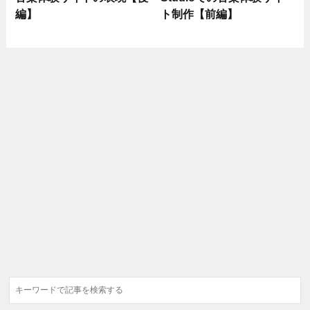
編】
ト制作【前編】
検
索