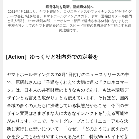
経営体制を刷新。新組織体制へ
2021年4月1日より、ヤマト運輸と、ロジスティクスやファイナンスなどを行うグ
ループ会社7社を統合。ヤマトホールディングスの下、ヤマト運輸はリテール部門
と法人部門、4つの機能本部、コーポレート部門で構成される体制になりました。
中核会社としてのヤマト運輸を起点に、スピード重視の意思決定を可能にする組
織改編です。
［Action］ゆっくりと社内外での定着を
ヤマトホールディングスの3月1日付けのニュースリリースの中
で、原研哉さんは「子猫をくわえて大切に運ぶ『クロネコマー
ク』は、日本人の共有財産のようなものであり、もはや環境デ
ザインとも言える広がり」とも伝えています。それほど、国内
全域の多くの人たちに浸透している状態だからこそ、今回のデ
ザイン変更はさまざまな人に大きなインパクトを与える可能性
があります。そこで、ヤマトグループとしてリニューアルを決
断し実行した想いについて、「なぜ」「どのように」変えたの
かを少しでもわかりやすく伝えるために、特設Webサイトや新