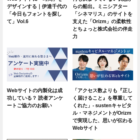
デザインする｜伊達千代の
らの船出。ミニシアター
「今日もフォントを探し
「シネマリス」のサイトを
て」Vol.6
支えた「Orizm」の柔軟性
とちょっと株式会社の伴走
力
Webサイトの内製化は成
「アクセス数よりも『正し
功している？ 読者アンケ
く届けること』を尊重して
ートご協力のお願い
くれた」- sustenキャピタ
ル・マネジメントがOrizm
で実現した、思いが伝わる
Webサイト