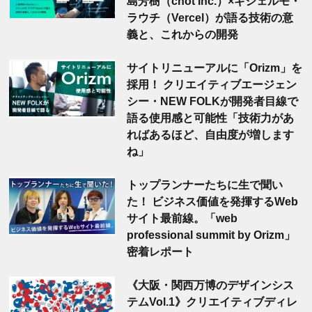
島芳樹（chot Inc.）×ギシェルモ・
ラウチ（Vercel）が語る技術の意
義と、これからの開発
サイトリニューアルに「Orizm」を
採用！ クリエイティブエージェン
シー・NEW FOLKが開発者目線で
語る使用感と可能性「技術力があ
ればあるほど、自由度が増します
ね」
トップランナーたちに生で聞い
た！ ビジネス価値を発揮するWeb
サイト最前線。「web
professional summit by Orizm」
密着レポート
《大阪・関西万博のデザインシス
テムVol.1》クリエイティブディレ