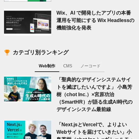
Wix、AI で開発したアプリの本番
運用を可能にする Wix Headlessの
機能強化を発表
カテゴリ別ランキング
Web制作
CMS
ノーコード
「聖典的なデザインシステムサイ
トを滅ぼしたいんですよ」 小島芳
樹（chot Inc.）×宮原功治
（SmartHR）が語る生成AI時代の
デザインシステム最前線
「Next.jsとVercelで、よりよい
Webサイトを届けていきたい」小