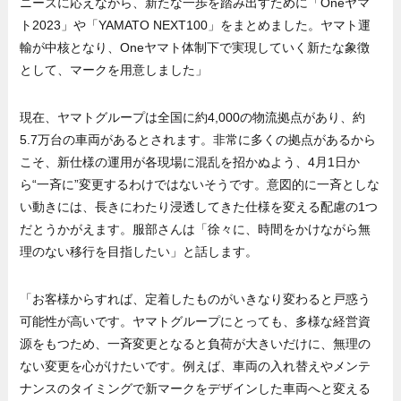
ニーズに応えながら、新たな一歩を踏み出すために「Oneヤマ
ト2023」や「YAMATO NEXT100」をまとめました。ヤマト運
輸が中核となり、Oneヤマト体制下で実現していく新たな象徴
として、マークを用意しました」
現在、ヤマトグループは全国に約4,000の物流拠点があり、約
5.7万台の車両があるとされます。非常に多くの拠点があるから
こそ、新仕様の運用が各現場に混乱を招かぬよう、4月1日か
ら“一斉に”変更するわけではないそうです。意図的に一斉としな
い動きには、長きにわたり浸透してきた仕様を変える配慮の1つ
だとうかがえます。服部さんは「徐々に、時間をかけながら無
理のない移行を目指したい」と話します。
「お客様からすれば、定着したものがいきなり変わると戸惑う
可能性が高いです。ヤマトグループにとっても、多様な経営資
源をもつため、一斉変更となると負荷が大きいだけに、無理の
ない変更を心がけたいです。例えば、車両の入れ替えやメンテ
ナンスのタイミングで新マークをデザインした車両へと変える