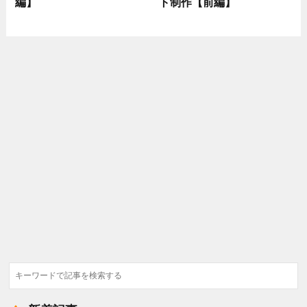
編】
ト制作【前編】
検
索