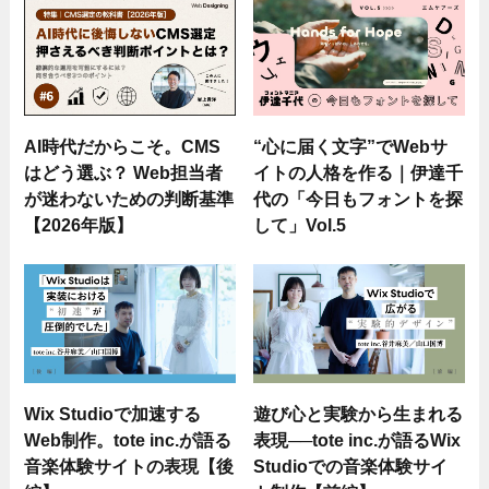
AI時代だからこそ。CMS
“心に届く文字”でWebサ
はどう選ぶ？ Web担当者
イトの人格を作る｜伊達千
が迷わないための判断基準
代の「今日もフォントを探
【2026年版】
して」Vol.5
Wix Studioで加速する
遊び心と実験から生まれる
Web制作。tote inc.が語る
表現──tote inc.が語るWix
音楽体験サイトの表現【後
Studioでの音楽体験サイ