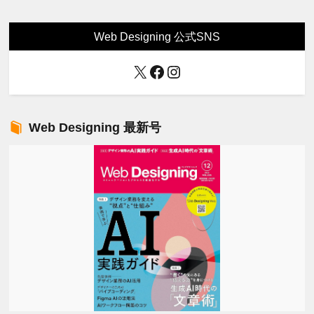
Web Designing 公式SNS
X
Facebook
Instagram
Web Designing 最新号