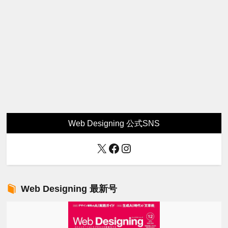
Web Designing 公式SNS
X
Facebook
Instagram
Web Designing 最新号