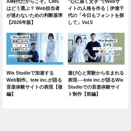
AI時代だからこそ。CMS
“心に届く文字”でWebサ
はどう選ぶ？ Web担当者
イトの人格を作る｜伊達千
が迷わないための判断基準
代の「今日もフォントを探
【2026年版】
して」Vol.5
Wix Studioで加速する
遊び心と実験から生まれる
Web制作。tote inc.が語る
表現──tote inc.が語るWix
音楽体験サイトの表現【後
Studioでの音楽体験サイ
編】
ト制作【前編】