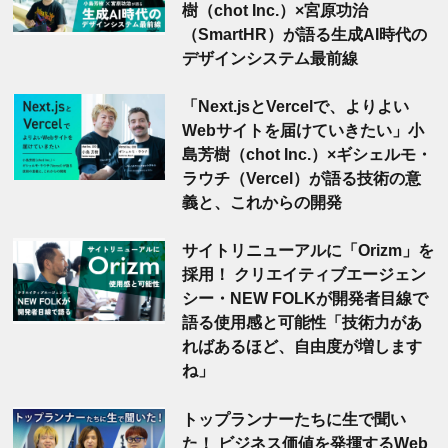
樹（chot Inc.）×宮原功治
（SmartHR）が語る生成AI時代の
デザインシステム最前線
「Next.jsとVercelで、よりよい
Webサイトを届けていきたい」小
島芳樹（chot Inc.）×ギシェルモ・
ラウチ（Vercel）が語る技術の意
義と、これからの開発
サイトリニューアルに「Orizm」を
採用！ クリエイティブエージェン
シー・NEW FOLKが開発者目線で
語る使用感と可能性「技術力があ
ればあるほど、自由度が増します
ね」
トップランナーたちに生で聞い
た！ ビジネス価値を発揮するWeb