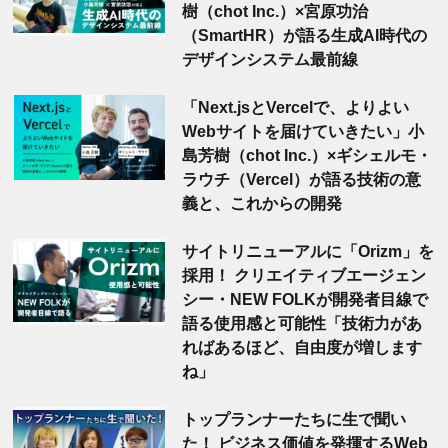
樹（chot Inc.）×宮原功治
（SmartHR）が語る生成AI時代の
デザインシステム最前線
「Next.jsとVercelで、よりよい
Webサイトを届けていきたい」小
島芳樹（chot Inc.）×ギシェルモ・
ラウチ（Vercel）が語る技術の意
義と、これからの開発
サイトリニューアルに「Orizm」を
採用！ クリエイティブエージェン
シー・NEW FOLKが開発者目線で
語る使用感と可能性「技術力があ
ればあるほど、自由度が増します
ね」
トップランナーたちに生で聞い
た！ ビジネス価値を発揮するWeb