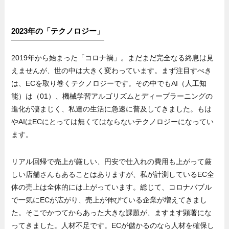
2023年の「テクノロジー」
2019年から始まった「コロナ禍」。まだまだ完全なる終息は見
えませんが、世の中は大きく変わっています。まず注目すべき
は、ECを取り巻くテクノロジーです。その中でもAI（人工知
能）は（01）、機械学習アルゴリズムとディープラーニングの
進化が凄まじく、私達の生活に急速に普及してきました。もは
やAIはECにとっては無くてはならないテクノロジーになってい
ます。
リアル回帰で売上が厳しい、円安で仕入れの費用も上がって厳
しい店舗さんもあることはありますが、私が計測しているEC全
体の売上は全体的には上がっています。総じて、コロナバブル
で一気にECが広がり、売上が伸びている企業が増えてきまし
た。そこでかつてからあった大きな課題が、ますます顕著にな
ってきました。人材不足です。ECが儲かるのなら人材を確保し