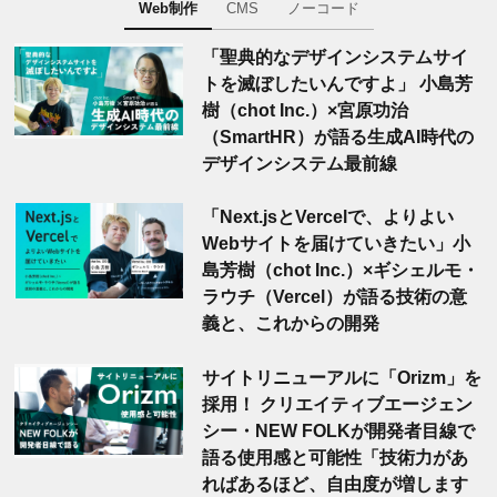
Web制作
CMS
ノーコード
「聖典的なデザインシステムサイ
トを滅ぼしたいんですよ」 小島芳
樹（chot Inc.）×宮原功治
（SmartHR）が語る生成AI時代の
デザインシステム最前線
「Next.jsとVercelで、よりよい
Webサイトを届けていきたい」小
島芳樹（chot Inc.）×ギシェルモ・
ラウチ（Vercel）が語る技術の意
義と、これからの開発
サイトリニューアルに「Orizm」を
採用！ クリエイティブエージェン
シー・NEW FOLKが開発者目線で
語る使用感と可能性「技術力があ
ればあるほど、自由度が増します