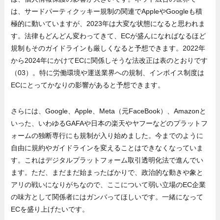
は、サードパーティクッキー規制の関連でAppleやGoogleも積
極的に動いていますが、2023年は大変な状態になると思われま
す。法律もどんどん変わってきて、ECが盛んになればなるほど
規制もそのガイドラインも厳しくなると予想できます。2022年
から2024年にかけてECに関係しそうな法改正は表のとおりです
（03）。特に労働環境や運送業界への規制、インボイス制度は
ECにとってかなりの影響があると予想できます。
さらには、Google、Apple、Meta（元FaceBook）、Amazonと
いった、いわゆるGAFAや日本の楽天やヤフーなどのプラットフ
ォームの独断専行にも規制が入り始めました。今までのように
自由に規約やガイドラインを変えることはできなくなっていま
す。これはデジタルプラットフォーム取引透明化法で進んでい
ます。ただ、まだまだ始まったばかりで、政治的な動きや象と
アリの戦いになりがちなので、ここについて弱い立場のEC企業
の味方として関係者にはガンバってほしいです。一緒になって
ECを盛り上げたいです。