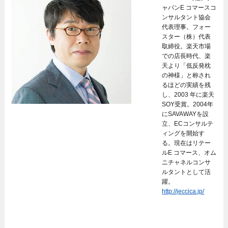
ャパンE コマースコ
ンサルタント協会
代表理事。フォー
スター（株）代表
取締役。楽天市場
での店長時代、楽
天より「低反発枕
の神様」と称され
るほどの実績を残
し、2003 年に楽天
SOY受賞。2004年
にSAVAWAYを設
立、ECコンサルテ
ィングを開始す
る。現在はリテー
ルE コマース、オム
ニチャネルコンサ
ルタントとして活
躍。
http://jeccica.jp/