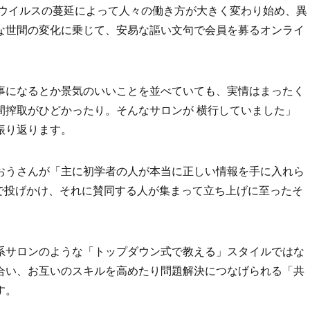
ナウイルスの蔓延によって人々の働き方が大きく変わり始め、異
な世間の変化に乗じて、安易な謳い文句で会員を募るオンライ
事になるとか景気のいいことを並べていても、実情はまったく
間搾取がひどかったり。そんなサロンが 横行していました」
振り返ります。
おうさんが「主に初学者の人が本当に正しい情報を手に入れら
erで投げかけ、それに賛同する人が集まって立ち上げに至ったそ
系サロンのような「トップダウン式で教える」スタイルではな
合い、お互いのスキルを高めたり問題解決につなげられる「共
す。