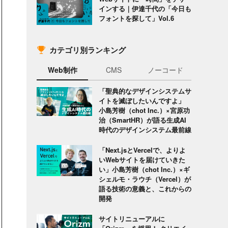
インする｜伊達千代の「今日も
フォントを探して」Vol.6
カテゴリ別ランキング
Web制作
CMS
ノーコード
「聖典的なデザインシステムサ
イトを滅ぼしたいんですよ」
小島芳樹（chot Inc.）×宮原功
治（SmartHR）が語る生成AI
時代のデザインシステム最前線
「Next.jsとVercelで、よりよ
いWebサイトを届けていきた
い」小島芳樹（chot Inc.）×ギ
シェルモ・ラウチ（Vercel）が
語る技術の意義と、これからの
開発
サイトリニューアルに