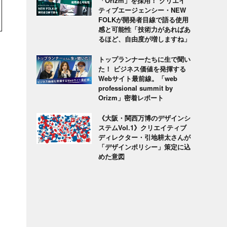
「Orizm」を採用！ クリエイ
ティブエージェンシー・NEW
FOLKが開発者目線で語る使用
感と可能性「技術力があればあ
るほど、自由度が増しますね」
トップランナーたちに生で聞い
た！ ビジネス価値を発揮する
Webサイト最前線。「web
professional summit by
Orizm」密着レポート
《大阪・関西万博のデザインシ
ステムVol.1》クリエイティブ
ディレクター・引地耕太さんが
「デザインポリシー」策定に込
めた意図