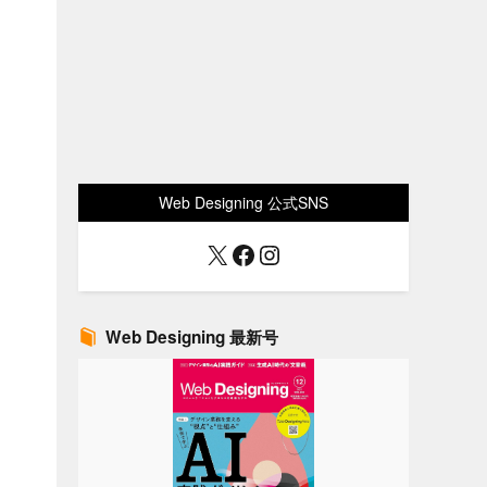
Web Designing 公式SNS
X
Facebook
Instagram
Web Designing 最新号