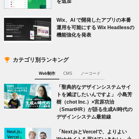
を追加
Wix、AI で開発したアプリの本番
運用を可能にする Wix Headlessの
機能強化を発表
カテゴリ別ランキング
Web制作
CMS
ノーコード
「聖典的なデザインシステムサイ
トを滅ぼしたいんですよ」 小島芳
樹（chot Inc.）×宮原功治
（SmartHR）が語る生成AI時代の
デザインシステム最前線
「Next.jsとVercelで、よりよい
Webサイトを届けていきたい」小