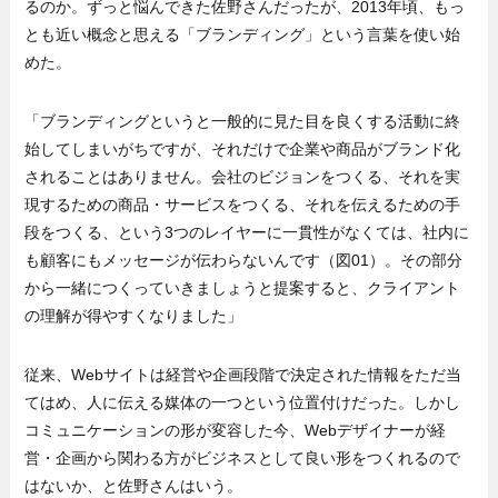
るのか。ずっと悩んできた佐野さんだったが、2013年頃、もっ
とも近い概念と思える「ブランディング」という言葉を使い始
めた。
「ブランディングというと一般的に見た目を良くする活動に終
始してしまいがちですが、それだけで企業や商品がブランド化
されることはありません。会社のビジョンをつくる、それを実
現するための商品・サービスをつくる、それを伝えるための手
段をつくる、という3つのレイヤーに一貫性がなくては、社内に
も顧客にもメッセージが伝わらないんです（図01）。その部分
から一緒につくっていきましょうと提案すると、クライアント
の理解が得やすくなりました」
従来、Webサイトは経営や企画段階で決定された情報をただ当
てはめ、人に伝える媒体の一つという位置付けだった。しかし
コミュニケーションの形が変容した今、Webデザイナーが経
営・企画から関わる方がビジネスとして良い形をつくれるので
はないか、と佐野さんはいう。