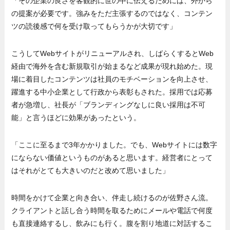
「その企業の良さを客観的に世の中に伝えるためには、外から
の提案が必要です。強みをただ主張するのではなく、コンテン
ツの読後感で何を受け取ってもらうかが大切です」
こうしてWebサイトがリニューアルされ、しばらくするとWeb
経由で海外を含む新規取引が始まるなど成果が現れ始めた。現
場に着目したコンテンツは社員のモチベーションを向上させ、
躍進する中小企業として行政から表彰もされた。採用では応募
者が急増し、社長が「ブランディングなしに良い採用は不可
能」と言うほどに効果があったという。
「ここに至るまで3年かかりました。でも、Webサイトには数字
にならない価値というものがあると思います。経営者にとって
はそれがとても大きいのだと改めて思いました」
時間をかけて企業と向き合い、伴走し続けるのが佐野さん流。
クライアントと話し合う時間を取るためにメールや電話で何度
も直接連絡するし、飲みにも行く。腹を割り地道に対話するこ