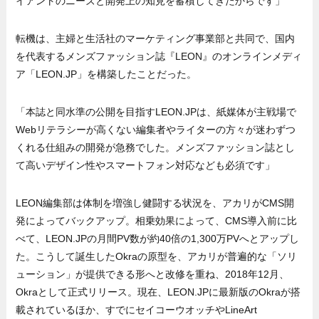
イアントのニーズと開発上の知見を蓄積してきたからです」
転機は、主婦と生活社のマーケティング事業部と共同で、国内
を代表するメンズファッション誌『LEON』のオンラインメディ
ア「LEON.JP」を構築したことだった。
「本誌と同水準の公開を目指すLEON.JPは、紙媒体が主戦場で
Webリテラシーが高くない編集者やライターの方々が迷わずつ
くれる仕組みの開発が急務でした。メンズファッション誌とし
て高いデザイン性やスマートフォン対応なども必須です」
LEON編集部は体制を増強し健闘する状況を、アカリがCMS開
発によってバックアップ。相乗効果によって、CMS導入前に比
べて、LEON.JPの月間PV数が約40倍の1,300万PVへとアップし
た。こうして誕生したOkraの原型を、アカリが普遍的な「ソリ
ューション」が提供できる形へと改修を重ね、2018年12月、
Okraとして正式リリース。現在、LEON.JPに最新版のOkraが搭
載されているほか、すでにセイコーウオッチやLineArt