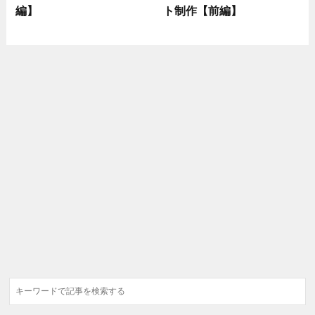
編】
ト制作【前編】
検
索