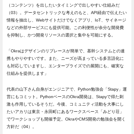
（コンテンツ）を出したいタイミングで出しやすい仕組みだ
（03）。データセントリックな考えのもと、API経由で伝えたい
情報を抽出し、Webサイトだけでなくアプリ、IoT、サイネージ
などの外部サービスにも提供可能。この利便性が余分な開発費
を抑制し、かつ開発リソースの選択と集中を可能にする。
「Okraはデザインのリプレースが簡単で、基幹システムとの連
携もやりやすいです。また、ニーズが高まっている多言語化に
も対応していますし、エンタープライズでの展開にも、確実な
仕組みを提供します」
代表の山下さん自身がエンジニアで、Python勉強会「Stapy」運
営にもコミット。PythonベースのOkra開発は、Stapyで得た刺
激も作用しているそうだ。今後、コミュニティ活動を大事にし
たいアカリは東京・永田町にあるワークスペース「みどり荘」
でワークショップも開催予定。OkraやCMS開発の勉強会を開く
方針だ（04）。