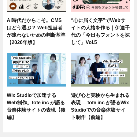
AI時代だからこそ。CMS
“心に届く文字”でWebサ
はどう選ぶ？ Web担当者
イトの人格を作る｜伊達千
が迷わないための判断基準
代の「今日もフォントを探
【2026年版】
して」Vol.5
Wix Studioで加速する
遊び心と実験から生まれる
Web制作。tote inc.が語る
表現──tote inc.が語るWix
音楽体験サイトの表現【後
Studioでの音楽体験サイ
編】
ト制作【前編】