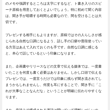
のメモや強調するところは太字にするなど、ト書き入りのスピ
ーチ原稿を用意しておくとよいでしょう。特に初めて聞く内容
は、聞き手が咀嚼する時間も必要なので、間を空けることは大
切です。
プレゼンする相手にもよりますが、原稿ではその人らしさが感
じられる自然な口調になるよう、話し手の口癖や普段使ってい
る方言はあえて入れておくのも手です。自然な口調に感じる
と、本心で話しているという印象になります。
また、企画書やリリースなどの文章で伝える媒体では、一度書
いたことを何度も書く必要はありません。しかし口頭で伝える
プレゼンでは、一度言うだけでは印象に残らず聞き流されてし
まうかもしれませんし、何度も耳にすることで、聞き手に「こ
れが大事なことなんだな」ということが明確に伝わりやすくな
ります。
また、音読みで構成される漢語は聞いていて理解しづらいの