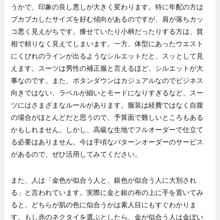
うかで、印象の良し悪しが大きく変わります。特に年配の方は
ブカブカしたサイズを好む傾向があるのですが、肩が落ちカッ
コ悪く見えがちです。痩せていたり小柄だったりする方は、貧
相で頼りなく見えてしまいます。一方、体型にあったウエスト
にくびれのラインが出るようなシルエットだと、スッとして見
えます。スーツは男性の補正服と言えるほど、シルエットが大
事なのです。また、ボタンダウンはカジュアルなのでビジネス
向きではない、ラベルが細いとモードになりすぎるなど、スー
ツにはさまざまなルールがあります。服装は経費ではなく自腹
の場合がほとんどだと思うので、予算面で難しいところもある
かもしれません。しかし、高級な生地でフルオーダーで仕立て
る必要はありません。今は手頃なパターンオーダーのサービス
があるので、ぜひ活用してみてください。
また、人は「金色が似合う人と、銀色が似合う人に大別され
る」と言われています。実際に金と銀の布の上に手を置いてみ
ると、どちらが肌の色に似合うかは素人目にもすぐわかりま
す。もし赤のネクタイを選ぶとしたら、金が似合う人は金ぽい