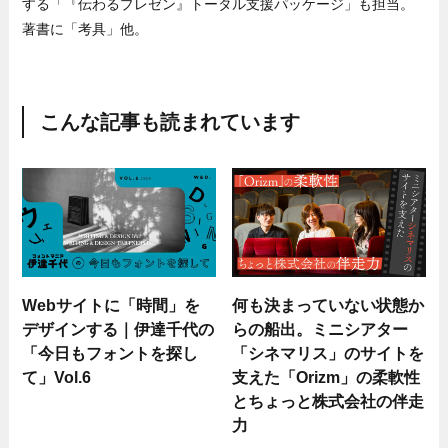
する「『伝わるプレゼン』トータル支援パッケージ」も担当。
著書に「考具」他。
こんな記事も読まれています
Webサイトに「時間」を
何も決まっていない状態か
デザインする｜伊達千代の
らの船出。ミニシアター
「今日もフォントを探し
「シネマリス」のサイトを
て」Vol.6
支えた「Orizm」の柔軟性
とちょっと株式会社の伴走
力