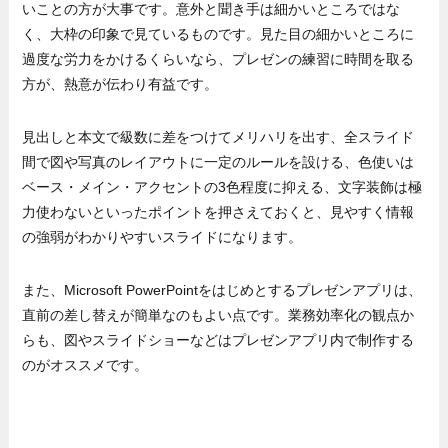
いことの方が大事です。意外と聞き手は細かいところではな
く、大枠の印象で見ているものです。見た目の細かいところに
過度な労力をかけるくらいなら、プレゼンの練習に時間を取る
方が、熱意が伝わり有益です。
見出しと本文で級数に差をつけてメリハリを出す、全スライド
間で図や写真のレイアウトに一定のルールを設ける、色使いは
ベース・メイン・アクセントの3色程度に抑える、文字装飾は極
力使わないといったポイントを押さえておくと、見やすく情報
の強弱がわかりやすいスライドになります。
また、Microsoft PowerPointをはじめとするプレゼンアプリは、
直前の差し替えが簡単なのもよい点です。業務効率化の観点か
らも、図やスライドショーなどはプレゼンアプリ内で制作する
のがオススメです。