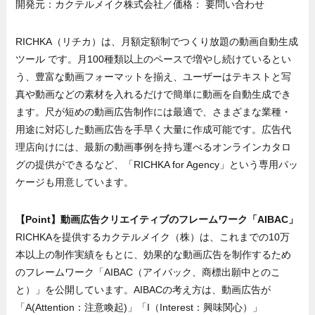
開発元：カクテルメイク株式会社／価格： 要問い合わせ
RICHKA（リチカ）は、月額定額制でつくり放題の動画自動生成
ツール です。月100種類以上のペースで増やし続けているとい
う、豊富な動画フォーマットを揃え、ユーザーはテキストと写
真や動画などの素材を入れるだけで簡単に動画を自動生成でき
ます。尺が短めの動画広告制作には最適で、さまざまな業種・
用途に対応した動画広告を手早く大量に作成可能です。広告代
理店向けには、最新の動画事例を持ち運べるオンラインカタロ
グの提供ができるなど、「RICHKA for Agency」という専用パッ
ケージも用意しています。
【Point】動画広告クリエイティブのフレームワーク「AIBAC」
RICHKAを提供するカクテルメイク（株）は、これまでの10万
本以上の制作実績をもとに、効果的な動画広告を制作するため
のフレームワーク「AIBAC（アイバック、商標出願中とのこ
と）」を公開しています。AIBACの考え方は、動画広告が
「A(Attention：注意喚起)」「I（Interest：興味関心）」