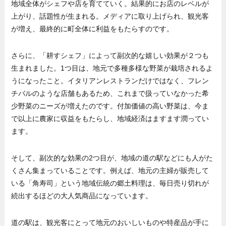
地域全体がシェフや店を育てていく。結果的にお店のレベルが
上がり、話題性が生まれる。メディアに取り上げられ、観光客
が増え、最終的に町全体に利益をもたらすのです。
さらに、「耕すシェフ」によって副次的な嬉しい効果が２つも
生まれました。1つ目は、地元で多種多様な野菜が栽培されるよ
うになったこと。イタリアンレストランだけではなく、フレン
チバルのような店舗もあるため、これまで扱っていなかった希
少野菜のニーズが増えたのです。付加価値の高い野菜は、今ま
で以上に農家に収益をもたらし、地域経済はますます潤ってい
ます。
そして、副次的な効果の2つ目が、地域の道の駅などにも人がた
くさん集まっていることです。例えば、地元の主婦が販売して
いる「角寿司」という地域伝統の郷土料理は、毎日売り切れが
続出するほどの大人気商品になっています。
道の駅は、観光客にとって地元のおいしいものや特産品が手に