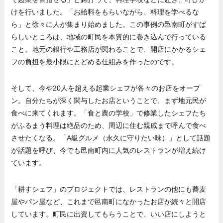
けを行いました。「お給料をもらいながら、料理を学べるな
ら」と徐々に人が集まり始めました。この事例の邑南町がすば
らしいところは、地域の町民を本質的に巻き込んで行っている
こと。地元の銀行や工務店が関わることで、開店にかかるシェ
フの負担を最小限にとどめる仕組みを作ったのです。
そして、今や20人を超える起業シェフが各々のお店をオープ
ン。自分たちが深く関与したお店ということで、まず地元民が
食べに来てくれます。「食と農の学校」で修業したシェフたち
がふるまう料理は絶品のため、周辺に住む親戚まで呼んで食べ
させたくなる。「A級グルメ（永久に守りたい味）」として話題
が話題を呼び、今でも邑南町内に人気のレストランが増え続け
ています。
「耕すシェフ」のプロジェクトでは、レストランの他にも蕎麦
屋やパン屋など、これまで邑南町になかったお店が続々と開店
しています。町民に出資してもらうことで、いい店にしようと