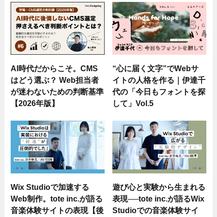
AI時代だからこそ。CMS
“心に届く文字”でWebサ
はどう選ぶ？ Web担当者
イトの人格を作る｜伊達千
が迷わないための判断基準
代の「今日もフォントを探
【2026年版】
して」Vol.5
Wix Studioで加速する
遊び心と実験から生まれる
Web制作。tote inc.が語る
表現──tote inc.が語るWix
音楽体験サイトの表現【後
Studioでの音楽体験サイ