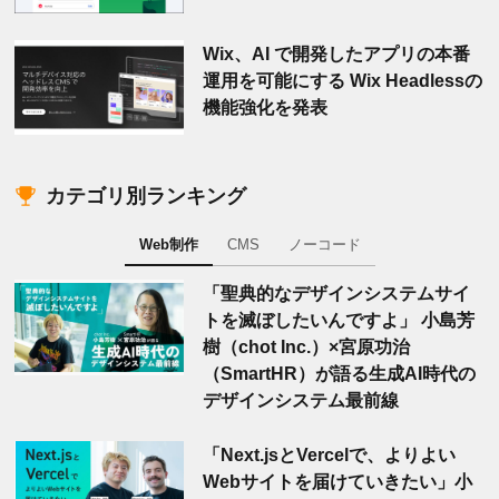
Wix、AI で開発したアプリの本番
運用を可能にする Wix Headlessの
機能強化を発表
カテゴリ別ランキング
Web制作
CMS
ノーコード
「聖典的なデザインシステムサイ
トを滅ぼしたいんですよ」 小島芳
樹（chot Inc.）×宮原功治
（SmartHR）が語る生成AI時代の
デザインシステム最前線
「Next.jsとVercelで、よりよい
Webサイトを届けていきたい」小