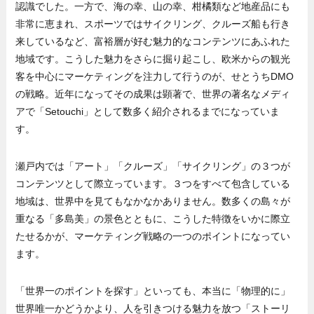
認識でした。一方で、海の幸、山の幸、柑橘類など地産品にも
非常に恵まれ、スポーツではサイクリング、クルーズ船も行き
来しているなど、富裕層が好む魅力的なコンテンツにあふれた
地域です。こうした魅力をさらに掘り起こし、欧米からの観光
客を中心にマーケティングを注力して行うのが、せとうちDMO
の戦略。近年になってその成果は顕著で、世界の著名なメディ
アで「Setouchi」として数多く紹介されるまでになっていま
す。
瀬戸内では「アート」「クルーズ」「サイクリング」の３つが
コンテンツとして際立っています。３つをすべて包含している
地域は、世界中を見てもなかなかありません。数多くの島々が
重なる「多島美」の景色とともに、こうした特徴をいかに際立
たせるかが、マーケティング戦略の一つのポイントになってい
ます。
「世界一のポイントを探す」といっても、本当に「物理的に」
世界唯一かどうかより、人を引きつける魅力を放つ「ストーリ