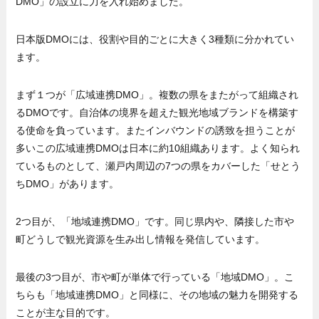
DMO」の設立に力を入れ始めました。
日本版DMOには、役割や目的ごとに大きく3種類に分かれてい
ます。
まず１つが「広域連携DMO」。複数の県をまたがって組織され
るDMOです。自治体の境界を超えた観光地域ブランドを構築す
る使命を負っています。またインバウンドの誘致を担うことが
多いこの広域連携DMOは日本に約10組織あります。よく知られ
ているものとして、瀬戸内周辺の7つの県をカバーした「せとう
ちDMO」があります。
2つ目が、「地域連携DMO」です。同じ県内や、隣接した市や
町どうしで観光資源を生み出し情報を発信しています。
最後の3つ目が、市や町が単体で行っている「地域DMO」。こ
ちらも「地域連携DMO」と同様に、その地域の魅力を開発する
ことが主な目的です。