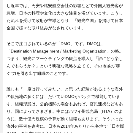
し近年では、円安や格安航空会社の影響などで外国人観光客が
急増。日本の料理や文化は大きな注目を浴びています。こうし
た流れを受けて政府が主導となり、「観光立国」を掲げて日本
全国で様々な取り組みがなされています。
そこで注目されているのが「DMO」です。DMOは、
「Destination Manage ment / Marketing Organization」の略。
つまり、観光にマーケティングの観点を導入し「誰にどう楽し
んでもらうか？」という明確な戦略を立てて、その地域の“稼
ぐ”力を引き出す組織のことです。
誰しも「一度は行ってみたい」と思った経験があるような海外
の観光地の多くには、たいていDMOがバックで機能していま
す。組織形態は、公的機関の場合もあれば、官民連携などもあ
り、国によってさまざま。中にはハワイ州観光局（HTA）のよ
うに、数十億円規模の予算が動く組織もあります。そういった
海外の事例を参考に、日本も2014年あたりから各地で「日本版