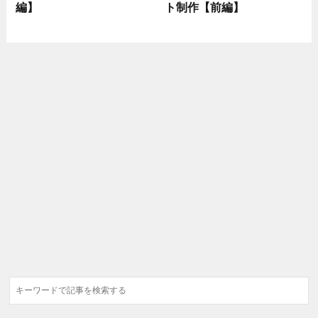
編】
ト制作【前編】
検
索