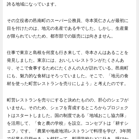
誇る地域になっています。
その立役者の邑南町のスーパー公務員、寺本英仁さんが最初に
目を付けたのは、地元の名産である牛でした。しかし、生産量
が限られていたため、都市部での販売には向きません。
仕事で東京と島根を何度も行き来して、寺本さんはあることを
発見しました。東京には、おいしいレストランがたくさんあ
り、そこで食事するためにたくさんの人が訪れている。邑南町
にも、魅力的な食材はそろっていました。そこで、「地元の食
材を使った町営レストランを売りにしよう」と考えたのです。
町営レストランを売りにすると決めたものの、肝心のシェフが
いません。そのため、シェフを育成するところからプロジェク
トはスタートしました。国の制度である「地域おこし協力隊」
を活用して、「食と農の学校」を設立。コンセプトは「耕すシ
ェフ」です。「農業や地産地消レストランで料理を学び、3年間
で起業を目指せる」と銘打って、料理学校などに赴き、呼びか