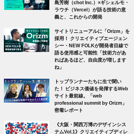
島芳樹（chot Inc.）×ギシェルモ・
ラウチ（Vercel）が語る技術の意
義と、これからの開発
サイトリニューアルに「Orizm」を
採用！ クリエイティブエージェン
シー・NEW FOLKが開発者目線で
語る使用感と可能性「技術力があ
ればあるほど、自由度が増します
ね」
トップランナーたちに生で聞い
た！ ビジネス価値を発揮するWeb
サイト最前線。「web
professional summit by Orizm」
密着レポート
《大阪・関西万博のデザインシス
テムVol.1》クリエイティブディレ