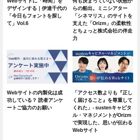
Webサイトに「時間」を
何も決まっていない状態か
デザインする｜伊達千代の
らの船出。ミニシアター
「今日もフォントを探し
「シネマリス」のサイトを
て」Vol.6
支えた「Orizm」の柔軟性
とちょっと株式会社の伴走
力
Webサイトの内製化は成
「アクセス数よりも『正し
功している？ 読者アンケ
く届けること』を尊重して
ートご協力のお願い
くれた」- sustenキャピタ
ル・マネジメントがOrizm
で実現した、思いが伝わる
Webサイト