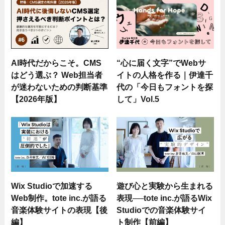
AI時代だからこそ。CMS
“心に届く文字”でWebサ
はどう選ぶ？ Web担当者
イトの人格を作る｜伊達千
が迷わないための判断基準
代の「今日もフォントを探
【2026年版】
して」Vol.5
Wix Studioで加速する
遊び心と実験から生まれる
Web制作。tote inc.が語る
表現──tote inc.が語るWix
音楽体験サイトの表現【後
Studioでの音楽体験サイ
編】
ト制作【前編】