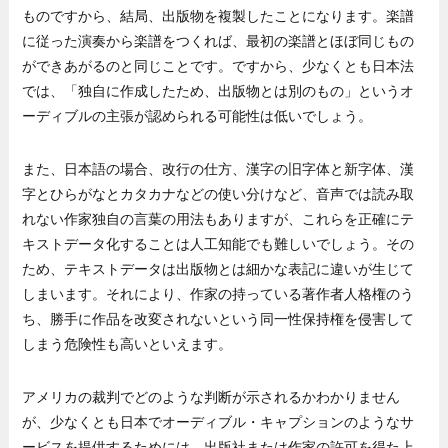
ものですから、結局、出版物を複製したことになります。楽譜
に従った演奏から楽譜をつくれば、最初の楽譜とほぼ同じもの
ができあがるのと同じことです。ですから、少なくとも日本法
では、「独自に作成したため、出版物とは別のもの」というオ
ーディブルの主張が認められる可能性は低いでしょう。
また、日本語の場合、改行の仕方、漢字の旧字体と新字体、漢
字とひらがなとカタカナなどの使い分けなど、音声では読み取
れない作家独自の言葉の用法もありますが、これらを正確にテ
キストデータ化することは人工知能でも難しいでしょう。その
ため、テキストデータは出版物とは細かな表記に違いが生じて
しまいます。それにより、作家の持っている著作者人格権のう
ち、勝手に作品を改変されないという同一性保持権を侵害して
しまう危険性も高いといえます。
アメリカの裁判でどのような判断が示されるかわかりません
が、少なくとも日本でオーディブル・キャプションのようなサ
ービスを提供するためには、出版社または作家の許可を得た上