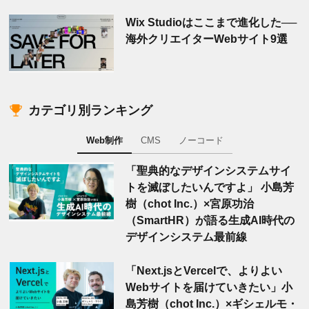
Wix Studioはここまで進化した──
海外クリエイターWebサイト9選
カテゴリ別ランキング
Web制作
CMS
ノーコード
「聖典的なデザインシステムサイ
トを滅ぼしたいんですよ」 小島芳
樹（chot Inc.）×宮原功治
（SmartHR）が語る生成AI時代の
デザインシステム最前線
「Next.jsとVercelで、よりよい
Webサイトを届けていきたい」小
島芳樹（chot Inc.）×ギシェルモ・