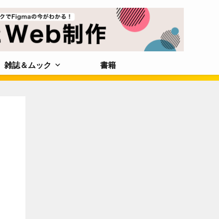
雑誌＆ムック
書籍
し