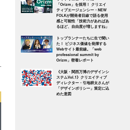
「Orizm」を採用！ クリエイ
ティブエージェンシー・NEW
FOLKが開発者目線で語る使用
感と可能性「技術力があればあ
るほど、自由度が増しますね」
トップランナーたちに生で聞い
た！ ビジネス価値を発揮する
Webサイト最前線。「web
professional summit by
Orizm」密着レポート
《大阪・関西万博のデザインシ
ステムVol.1》クリエイティブ
ディレクター・引地耕太さんが
「デザインポリシー」策定に込
めた意図