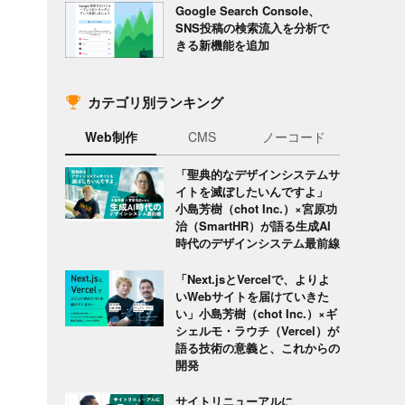
Google Search Console、
SNS投稿の検索流入を分析で
きる新機能を追加
カテゴリ別ランキング
Web制作
CMS
ノーコード
「聖典的なデザインシステムサ
イトを滅ぼしたいんですよ」
小島芳樹（chot Inc.）×宮原功
治（SmartHR）が語る生成AI
時代のデザインシステム最前線
「Next.jsとVercelで、よりよ
いWebサイトを届けていきた
い」小島芳樹（chot Inc.）×ギ
シェルモ・ラウチ（Vercel）が
語る技術の意義と、これからの
開発
サイトリニューアルに