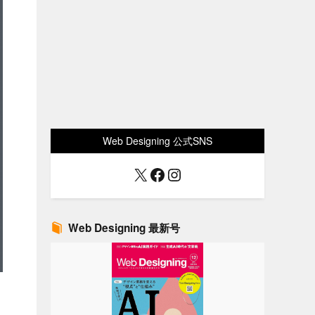
Web Designing 公式SNS
X
Facebook
Instagram
Web Designing 最新号