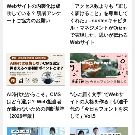
Webサイトの内製化は成
「アクセス数よりも『正し
功している？ 読者アンケ
く届けること』を尊重して
ートご協力のお願い
くれた」- sustenキャピタ
ル・マネジメントがOrizm
で実現した、思いが伝わる
Webサイト
AI時代だからこそ。CMS
“心に届く文字”でWebサ
はどう選ぶ？ Web担当者
イトの人格を作る｜伊達千
が迷わないための判断基準
代の「今日もフォントを探
【2026年版】
して」Vol.5