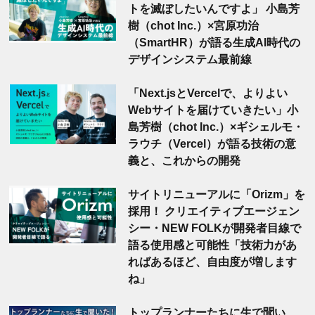
トを滅ぼしたいんですよ」 小島芳
樹（chot Inc.）×宮原功治
（SmartHR）が語る生成AI時代の
デザインシステム最前線
「Next.jsとVercelで、よりよい
Webサイトを届けていきたい」小
島芳樹（chot Inc.）×ギシェルモ・
ラウチ（Vercel）が語る技術の意
義と、これからの開発
サイトリニューアルに「Orizm」を
採用！ クリエイティブエージェン
シー・NEW FOLKが開発者目線で
語る使用感と可能性「技術力があ
ればあるほど、自由度が増します
ね」
トップランナーたちに生で聞い