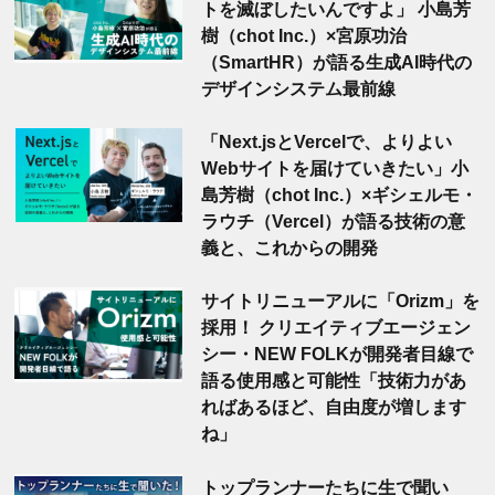
トを滅ぼしたいんですよ」 小島芳
樹（chot Inc.）×宮原功治
（SmartHR）が語る生成AI時代の
デザインシステム最前線
「Next.jsとVercelで、よりよい
Webサイトを届けていきたい」小
島芳樹（chot Inc.）×ギシェルモ・
ラウチ（Vercel）が語る技術の意
義と、これからの開発
サイトリニューアルに「Orizm」を
採用！ クリエイティブエージェン
シー・NEW FOLKが開発者目線で
語る使用感と可能性「技術力があ
ればあるほど、自由度が増します
ね」
トップランナーたちに生で聞い