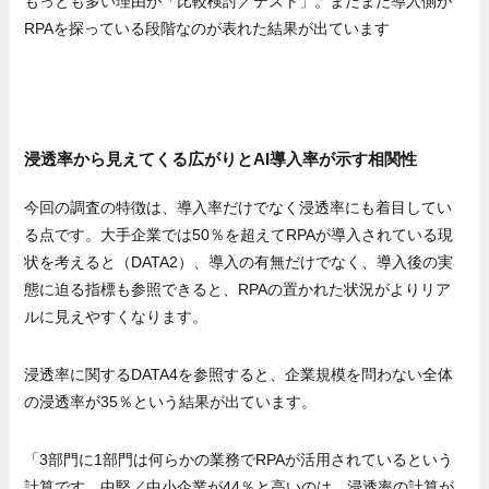
もっとも多い理由が「比較検討／テスト」。まだまだ導入側が
RPAを探っている段階なのが表れた結果が出ています
浸透率から見えてくる広がりとAI導入率が示す相関性
今回の調査の特徴は、導入率だけでなく浸透率にも着目してい
る点です。大手企業では50％を超えてRPAが導入されている現
状を考えると（DATA2）、導入の有無だけでなく、導入後の実
態に迫る指標も参照できると、RPAの置かれた状況がよりリア
ルに見えやすくなります。
浸透率に関するDATA4を参照すると、企業規模を問わない全体
の浸透率が35％という結果が出ています。
「3部門に1部門は何らかの業務でRPAが活用されているという
計算です。中堅／中小企業が44％と高いのは、浸透率の計算が