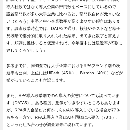
導入社数ではなく導入企業の部門数をベースにしているので、
設置部門数が多い大手企業に比べると、部門数自体が元々少な
い（だろう）中堅／中小企業数字が高く出やすい傾向はありま
す。調査段階時点では、DATA3の通り、検証やテストなど様子
見段階で部分的に取り入れられた結果、出てきた数字と言えま
す。順調に推移すると仮定すれば、今年度中には浸透率が5割に
達してくるでしょう」
参考までに、同調査では大手企業におけるRPAブランド別の浸
透率も公開。上位にはUiPath（45％）、Bizrobo（40％）などが
挙がっていることも付記します。
また、RPA導入段階別でのAI導入の実態についても調べていま
す（DATA5）。ある程度、想像がつきやすいところもあります
が、RPA導入企業だと何かしらのAIを導入している場合が77％
もある一方で、RPA未導入企業はAIも同様に未導入（78％）、
といった組み合わせが調査結果に現れています。