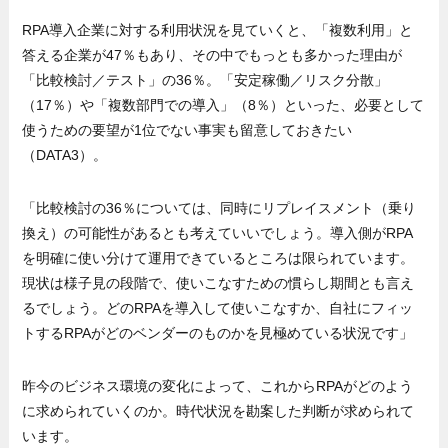
RPA導入企業に対する利用状況を見ていくと、「複数利用」と
答える企業が47％もあり、その中でもっとも多かった理由が
「比較検討／テスト」の36％。「安定稼働／リスク分散」
（17％）や「複数部門での導入」（8％）といった、必要として
使うための要望が1位でない事実も留意しておきたい
（DATA3）。
「比較検討の36％については、同時にリプレイスメント（乗り
換え）の可能性があるとも考えていいでしょう。導入側がRPA
を明確に使い分けて運用できているところは限られています。
現状は様子見の段階で、使いこなすための慣らし期間とも言え
るでしょう。どのRPAを導入して使いこなすか、自社にフィッ
トするRPAがどのベンダーのものかを見極めている状況です」
昨今のビジネス環境の変化によって、これからRPAがどのよう
に求められていくのか。時代状況を勘案した判断が求められて
います。