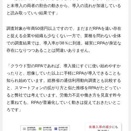
と未導入の両者の割合の動きから、導入の流れが加速している
と読み取っていい結果です」
調査対象が年商50億円以上ですので、まだまだRPAを遠い存在
と捉える企業や組織も少なくない一方で、業種を問わない全体
での調査結果では、導入率が38％に到達。確実にRPAが身近な
存在になりつつあることは間違いありません。
「クラウド型のRPAであれば、導入後にすぐに使い始めやすか
ったりと、想像していた以上に手軽にRPAが導入できることも
知られ始めています。総務省の通信利用動向調査とも比較する
と、スマートフォンの拡がり方と似た推移をRPAがたどってい
ると弊社では考えています。労働力不足や働き方を見直す昨今
と重ねても、RPAが普遍化していく動きは捉えておきたいとこ
ろです」