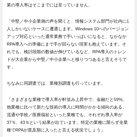
業の導入率はそこまでには至っていません。
「中堅／中小企業側の声を聞くと、情報システム部門が社内に1
人しかいないケースに遭遇します。Windows 10へのバージョン
アップ対応といった通常業務で手いっぱいになると、なかなか
RPA導入への準備にまで手が回らない現実も抱えています。そ
れでも、検討段階の数値が伸びているなど、RPA導入のトレン
ドが大企業から中堅／中小企業へと移りつつあると言えそうで
す」
ちなみに同調査では、業種別調査も行っています。
「さまざまな業種で導入率が軒並み上昇中で、金融だと59%。
他業種に比べて新たな技術の導入に時間がかかる傾向のある、
流通や学校／医療福祉といった業種でも、それぞれ導入率が
37％、43％という結果が出ています。特定の業種に限らず全業
種でRPAが普及期に入ったと言える状況でしょう」