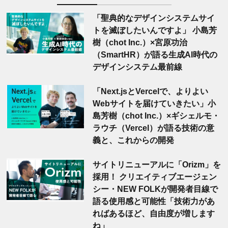
「聖典的なデザインシステムサイ
トを滅ぼしたいんですよ」 小島芳
樹（chot Inc.）×宮原功治
（SmartHR）が語る生成AI時代の
デザインシステム最前線
「Next.jsとVercelで、よりよい
Webサイトを届けていきたい」小
島芳樹（chot Inc.）×ギシェルモ・
ラウチ（Vercel）が語る技術の意
義と、これからの開発
サイトリニューアルに「Orizm」を
採用！ クリエイティブエージェン
シー・NEW FOLKが開発者目線で
語る使用感と可能性「技術力があ
ればあるほど、自由度が増します
ね」