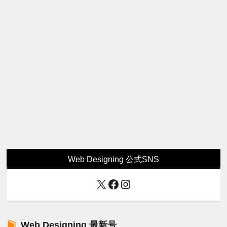
Web Designing 公式SNS
X
Facebook
Instagram
Web Designing 最新号