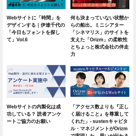
Webサイトに「時間」を
何も決まっていない状態か
デザインする｜伊達千代の
らの船出。ミニシアター
「今日もフォントを探し
「シネマリス」のサイトを
て」Vol.6
支えた「Orizm」の柔軟性
とちょっと株式会社の伴走
力
Webサイトの内製化は成
「アクセス数よりも『正し
功している？ 読者アンケ
く届けること』を尊重して
ートご協力のお願い
くれた」- sustenキャピタ
ル・マネジメントがOrizm
で実現した、思いが伝わる