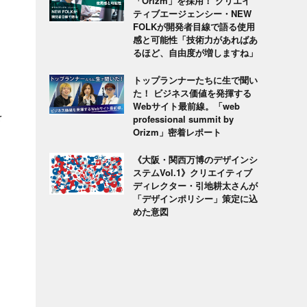
「Orizm」を採用！ クリエイ
ティブエージェンシー・NEW
FOLKが開発者目線で語る使用
感と可能性「技術力があればあ
るほど、自由度が増しますね」
トップランナーたちに生で聞い
た！ ビジネス価値を発揮する
Webサイト最前線。「web
を
professional summit by
Orizm」密着レポート
《大阪・関西万博のデザインシ
ステムVol.1》クリエイティブ
ディレクター・引地耕太さんが
「デザインポリシー」策定に込
めた意図