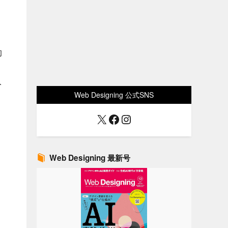
的
入
Web Designing 公式SNS
X
Facebook
Instagram
Web Designing 最新号
。