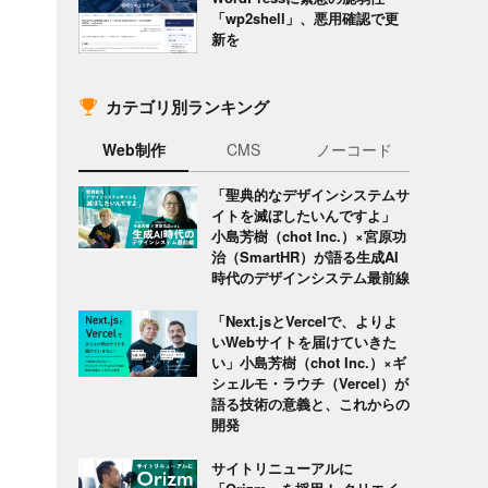
「wp2shell」、悪用確認で更
新を
カテゴリ別ランキング
Web制作
CMS
ノーコード
「聖典的なデザインシステムサ
イトを滅ぼしたいんですよ」
小島芳樹（chot Inc.）×宮原功
治（SmartHR）が語る生成AI
時代のデザインシステム最前線
「Next.jsとVercelで、よりよ
いWebサイトを届けていきた
い」小島芳樹（chot Inc.）×ギ
シェルモ・ラウチ（Vercel）が
語る技術の意義と、これからの
開発
サイトリニューアルに