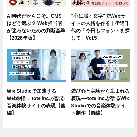
AI時代だからこそ。CMS
“心に届く文字”でWebサ
はどう選ぶ？ Web担当者
イトの人格を作る｜伊達千
が迷わないための判断基準
代の「今日もフォントを探
【2026年版】
して」Vol.5
Wix Studioで加速する
遊び心と実験から生まれる
Web制作。tote inc.が語る
表現──tote inc.が語るWix
音楽体験サイトの表現【後
Studioでの音楽体験サイ
編】
ト制作【前編】