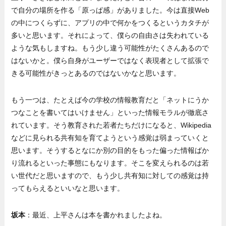
で自分の場所を作る「原っぱ感」がありました。今は直接Web
の中につくらずに、アプリの中で何かをつくるというカタチが
多いと思います。それによって、僕らの自由さは失われている
ような気もしますね。もう少し違う可能性がたくさんあるので
はないかと。僕ら自身がユーザーではなく表現者として拡張で
きる可能性がきっとあるのではないかなと思います。
もう一つは、たとえば今の学校の情報教育だと「ネットにうか
つなことを書いてはいけません」といった情報モラルが徹底さ
れています。そう教育された若者たちだけになると、Wikipedia
などに見られる共有知を育てようという感覚は弱まっていくと
思います。そうするとなにか別の目的をもった偏った情報ばか
り流れるといった事態にもなります。そこを変えられるのは若
い世代だと思いますので、もう少し共有知に対しての感覚は持
ってもらえるといいなと思います。
坂本
：最近、上平さんは本を書かれましたよね。