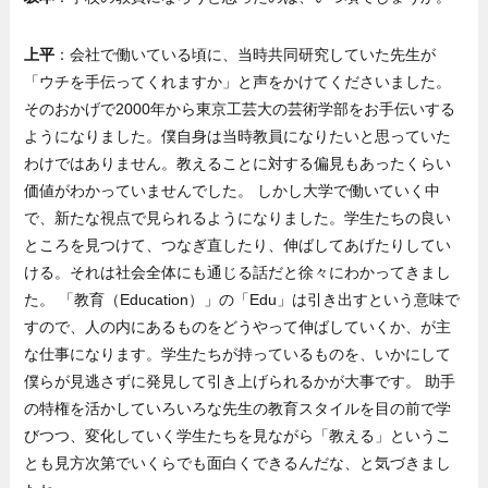
上平
：会社で働いている頃に、当時共同研究していた先生が
「ウチを手伝ってくれますか」と声をかけてくださいました。
そのおかげで2000年から東京工芸大の芸術学部をお手伝いする
ようになりました。僕自身は当時教員になりたいと思っていた
わけではありません。教えることに対する偏見もあったくらい
価値がわかっていませんでした。 しかし大学で働いていく中
で、新たな視点で見られるようになりました。学生たちの良い
ところを見つけて、つなぎ直したり、伸ばしてあげたりしてい
ける。それは社会全体にも通じる話だと徐々にわかってきまし
た。 「教育（Education）」の「Edu」は引き出すという意味で
すので、人の内にあるものをどうやって伸ばしていくか、が主
な仕事になります。学生たちが持っているものを、いかにして
僕らが見逃さずに発見して引き上げられるかが大事です。 助手
の特権を活かしていろいろな先生の教育スタイルを目の前で学
びつつ、変化していく学生たちを見ながら「教える」というこ
とも見方次第でいくらでも面白くできるんだな、と気づきまし