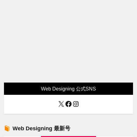
Web Designing 公式SNS
X
Facebook
Instagram
Web Designing 最新号