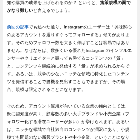
知や購買の成果を上げられるのか？ というと、
施策規模の面で
かなり難しい
と言えるでしょう。
前回の記事
でも述べた通り、Instagramのユーザーは「興味関心
のあるアカウントを選りすぐってフォローする」傾向がありま
す。そのためフォロワー数を大きく伸ばすことは容易ではあり
ません。なぜならば、数多くいる優れたInstagramのインフルエ
ンサーやクリエイターと競っても勝てるコンテンツの「質」
と、コンテンツを継続的に発信する「量」が求められるからで
す。あるいは、競争の少ないニッチな領域に特化したコンテン
ツを発信することで勝機を見出すこともできますが、その場
合、規模は限定されることになります。
そのため、アカウント運用が向いている企業の傾向としては、
既に認知度が高く、顧客数の多い大手ブランドや小売企業（フ
ォロワー化する潜在ユーザーが多い）が挙げられます。あるい
は、ニッチな領域で自社独自のコンテンツが潤沢にあり、小規
模でも問題のない新興ブランドや中小企業、ということになり