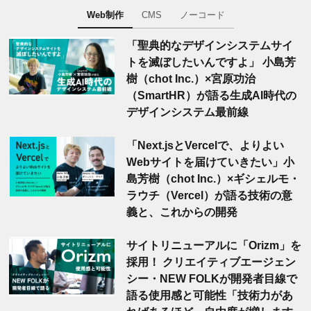
Web制作
CMS
ノーコード
「聖典的なデザインシステムサイ
トを滅ぼしたいんですよ」 小島芳
樹（chot Inc.）×宮原功治
（SmartHR）が語る生成AI時代の
デザインシステム最前線
「Next.jsとVercelで、よりよい
Webサイトを届けていきたい」小
島芳樹（chot Inc.）×ギシェルモ・
ラウチ（Vercel）が語る技術の意
義と、これからの開発
サイトリニューアルに「Orizm」を
採用！ クリエイティブエージェン
シー・NEW FOLKが開発者目線で
語る使用感と可能性「技術力があ