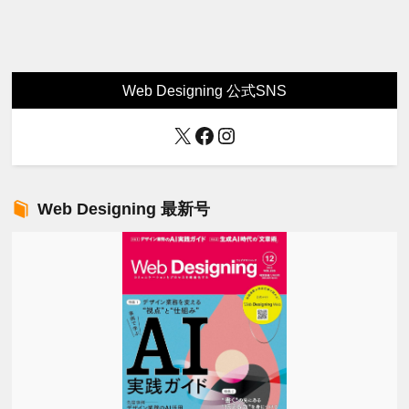
Web Designing 公式SNS
X
Facebook
Instagram
Web Designing 最新号