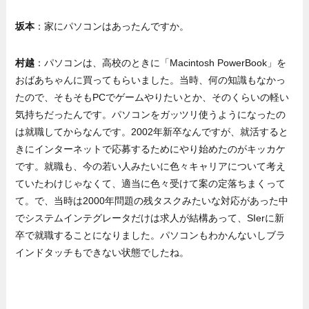
坂本
：家にパソコンはあったんですか。
村越
：パソコンは、高校のときに「Macintosh PowerBook」を
おばあちゃんに買ってもらいました。当時、何の知識もなかっ
たので、そもそもPCでゲームやりたいとか、そのくらいの軽い
気持ちだったんです。パソコンをガッツリ使うようになったの
は就職してからなんです。2002年新卒なんですが、就活すると
きにインターネットで応募するためにやり始めたのがキッカケ
です。就職も、今の若い人みたいに色々キャリアについて考え
ていたわけじゃなくて、適当に色々受けて案の定落ちまくって
て。で、当時は2000年問題の残タスクみたいな対応があった中
でシステムインテグレータだけは求人が結構あって、SIerに新
卒で就職することになりました。パソコンもわかんないしブラ
インドタッチもできない状態でしたね。