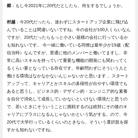
郷
：もし今2021年に20代だとしたら、何をするでしょうか。
村越
：今20代だったら、迷わずにスタートアップ企業に飛び込
んでいることは間違いないですね。今の会社が100人くらいなん
ですが、20代だったらもっと小さい規模の会社に行っているか
も知れないです。 今一緒に働いている同僚は最年少が19歳（配
信当時）なんですが、普通に他のメンバーと働いてますし、非
常に高いスキルを持っていて重要な機能の開発にも関わってく
るくらい要となっている存在です。年齢問わずにそういう人と
働ける環境はなかなかないんじゃないかと思います 。スタート
アップって、キャリアとかスキルの多様性が出やすい環境でも
あると思うし、ビジネス的・デザイン的・エンジニア的な素養
を自分で消化して成長していかないといけない環境だと思うの
で、若いときにそういうことに挑戦するのは絶対にその後のキ
ャリアにプラスになるんじゃないかという気がする。ので、今
20代で大学行っているくらいのときなら、そういう選択肢を探
すかも知れないですね。