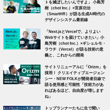
トを滅ぼしたいんですよ」 小島芳
樹（chot Inc.）×宮原功治
（SmartHR）が語る生成AI時代の
デザインシステム最前線
「Next.jsとVercelで、よりよい
Webサイトを届けていきたい」小
島芳樹（chot Inc.）×ギシェルモ・
ラウチ（Vercel）が語る技術の意
義と、これからの開発
サイトリニューアルに「Orizm」を
採用！ クリエイティブエージェン
シー・NEW FOLKが開発者目線で
語る使用感と可能性「技術力があ
ればあるほど、自由度が増します
ね」
トップランナーたちに生で聞い