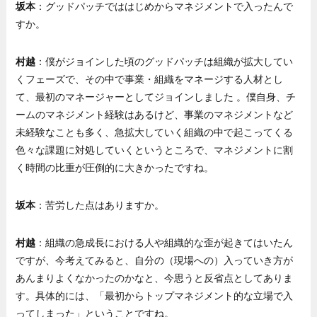
坂本
：グッドパッチでははじめからマネジメントで入ったんで
すか。
村越
：僕がジョインした頃のグッドパッチは組織が拡大してい
くフェーズで、その中で事業・組織をマネージする人材とし
て、最初のマネージャーとしてジョインしました 。僕自身、チ
ームのマネジメント経験はあるけど、事業のマネジメントなど
未経験なことも多く、急拡大していく組織の中で起こってくる
色々な課題に対処していくというところで、マネジメントに割
く時間の比重が圧倒的に大きかったですね。
坂本
：苦労した点はありますか。
村越
：組織の急成長における人や組織的な歪が起きてはいたん
ですが、今考えてみると、自分の（現場への）入っていき方が
あんまりよくなかったのかなと、今思うと反省点としてありま
す。具体的には、「最初からトップマネジメント的な立場で入
ってしまった」ということですね。