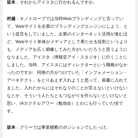
坂本
：それからアイスタに行かれるんですか。
村越
：キノトロープでは当時Webブランディングと言ってい
て、Webサイトを企業のブランディングエンジンにしよう、と
いう提言をしていました。企業のインターネット活用が進むほ
ど、Webサイト単体がメディアとして果たせる役割というより
も、メディアを広く俯瞰してみた方がいいだろうと思うように
なりました。アイスタ（博報堂アイ・スタジオ）に行くことに
しました。当時、アイスタにはディレクターという職種がなか
ったのですが、同僚の方がつけていた「インフォメーション・
アーキテクト」をとりあえず入れようと思って、肩書に入れて
ました。入れたからにはそれなりのことが言えないといけない
なとか、そういう人たちともつながりを作らないといけないと
思い、IAカクテルアワー（勉強会）とかにも行っていた頃で
す。
坂本
：グリーでは事業横断のポジションでしたっけ。