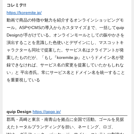
コレミテ!!
https://koremite.jp/
動画で商品の特徴や魅力を紹介するオンラインショッピングモ
ール。ASPやCMSの導入からカスタマイズまで、一括してquip
Designが手がけている。オンラインモールとしての賑やかさを
演出することを意識した色使いとデザインにし、マスコットキ
ャラクターも同社で提案した。サービス名はクライアントが発
案したものだが、「もし『koremite.jp』というドメイン名が登
録できなければ、サービス名の変更を提案していたかもしれな
い」と 平出杏氏。常にサービス名とドメイン名を統一すること
を重要視している
quip Design
https://qpqp.jp/
郡馬・高崎と東京・南青山を拠点に全国で活動。ゴールを見据
えたトータルブランディングを担い、ネーミング、ロゴ、