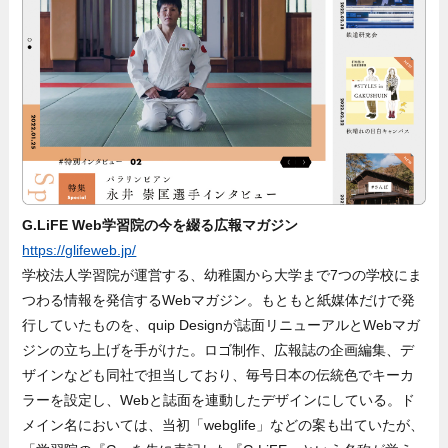
G.LiFE Web学習院の今を綴る広報マガジン
https://glifeweb.jp/
学校法人学習院が運営する、幼稚園から大学まで7つの学校にま
つわる情報を発信するWebマガジン。もともと紙媒体だけで発
行していたものを、quip Designが誌面リニューアルとWebマガ
ジンの立ち上げを手がけた。ロゴ制作、広報誌の企画編集、デ
ザインなども同社で担当しており、毎号日本の伝統色でキーカ
ラーを設定し、Webと誌面を連動したデザインにしている。ド
メイン名においては、当初「webglife」などの案も出ていたが、