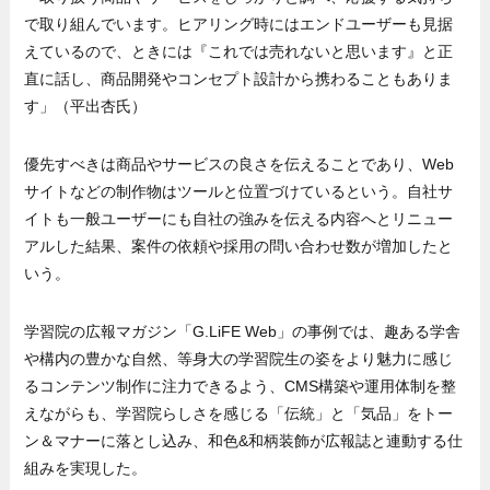
で取り組んでいます。ヒアリング時にはエンドユーザーも見据
えているので、ときには『これでは売れないと思います』と正
直に話し、商品開発やコンセプト設計から携わることもありま
す」（平出杏氏）
優先すべきは商品やサービスの良さを伝えることであり、Web
サイトなどの制作物はツールと位置づけているという。自社サ
イトも一般ユーザーにも自社の強みを伝える内容へとリニュー
アルした結果、案件の依頼や採用の問い合わせ数が増加したと
いう。
学習院の広報マガジン「G.LiFE Web」の事例では、趣ある学舎
や構内の豊かな自然、等身大の学習院生の姿をより魅力に感じ
るコンテンツ制作に注力できるよう、CMS構築や運用体制を整
えながらも、学習院らしさを感じる「伝統」と「気品」をトー
ン＆マナーに落とし込み、和色&和柄装飾が広報誌と連動する仕
組みを実現した。