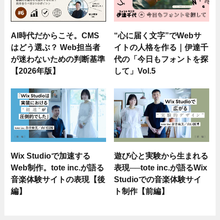
AI時代だからこそ。CMS
“心に届く文字”でWebサ
はどう選ぶ？ Web担当者
イトの人格を作る｜伊達千
が迷わないための判断基準
代の「今日もフォントを探
【2026年版】
して」Vol.5
Wix Studioで加速する
遊び心と実験から生まれる
Web制作。tote inc.が語る
表現──tote inc.が語るWix
音楽体験サイトの表現【後
Studioでの音楽体験サイ
編】
ト制作【前編】