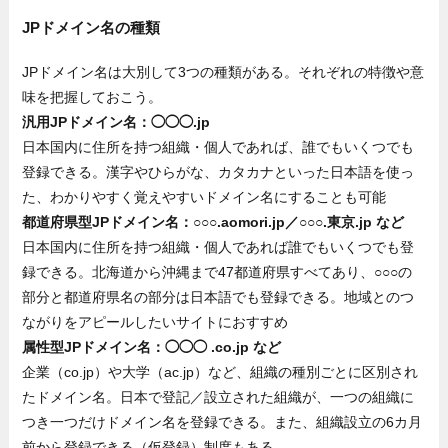
JPドメイン名の種類
JPドメイン名は大別して3つの種類がある。それぞれの特徴や意
味を把握しておこう。
汎用JPドメイン名：◯◯◯.jp
日本国内に住所を持つ組織・個人であれば、誰でもいくつでも
登録できる。漢字やひらがな、カタカナといった日本語を使っ
た、わかりやすく覚えやすいドメイン名にすることも可能
都道府県型JPドメイン名：○○○.aomori.jp／○○○.東京.jp など
日本国内に住所を持つ組織・個人であれば誰でもいくつでも登
録できる。北海道から沖縄まで47都道府県すべてあり、○○○の
部分と都道府県名の部分は日本語でも登録できる。地域とのつ
ながりをアピールしたいサイトにおすすめ
属性型JPドメイン名：◯◯◯ .co.jp など
企業（co.jp）や大学（ac.jp）など、組織の種別ごとに区別され
たドメイン名。日本で登記／設立された組織が、一つの組織に
つき一つだけドメイン名を登録できる。また、組織設立の6カ月
前から登録できる（仮登録）制度もある