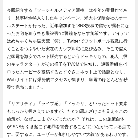
今回紹介する「ソーシャルメディア泥棒」は今年の受賞作であ
り、見事MoMA入りしたキャンペーン。米大手保険会社のオー
ルステートが行った、近年増加する“SNS投稿で留守が露わにな
ったお宅を狙う空き巣被害”に警鐘をならす施策です。アイデア
はめちゃくちゃ破天荒（笑）。Twitterでフットボール観戦に行
くことをつぶやいた実在のカップル宅に忍び込み、そこで盗ん
だ家電を激安でネット販売するというドッキリもの。犯人（役
のキャラクター）がその様子をTVCMで告知し、通販番組をパ
ロったムービーを投稿するとすぐさまネット上で話題となり、
Webサイトには爆発的アクセスが集まり、家電のほとんどが秒
殺で完売しました。
「リアリティ」「ライブ感」「ドッキリ」といったヒット要素
もしっかり押さえていますが、ただの悪ふざけにも見えるこの
施策が、なぜここまでバズったのか？ それは、この施策自体
が“SNSが引き起こす犯罪を警告すること”につながっている点で
す。要するに、ユーザーが加担しやすい“大義”があるわけです。