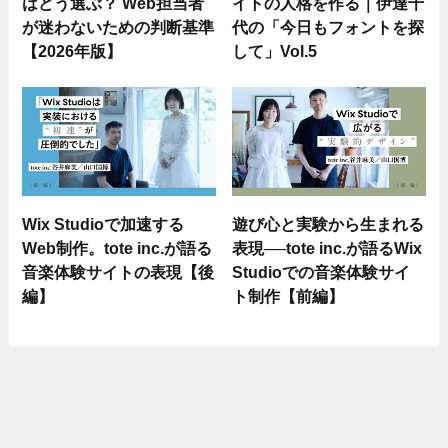
はどう選ぶ？ Web担当者
イトの人格を作る｜伊達千
が迷わないための判断基準
代の「今日もフォントを探
【2026年版】
して」Vol.5
Wix Studioで加速する
遊び心と実験から生まれる
Web制作。tote inc.が語る
表現──tote inc.が語るWix
音楽体験サイトの表現【後
Studioでの音楽体験サイ
編】
ト制作【前編】