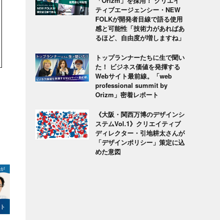
「Orizm」を採用！ クリエイ
ティブエージェンシー・NEW
FOLKが開発者目線で語る使用
感と可能性「技術力があればあ
るほど、自由度が増しますね」
トップランナーたちに生で聞い
た！ ビジネス価値を発揮する
Webサイト最前線。「web
professional summit by
Orizm」密着レポート
《大阪・関西万博のデザインシ
ステムVol.1》クリエイティブ
ディレクター・引地耕太さんが
「デザインポリシー」策定に込
めた意図