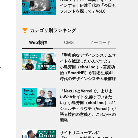
インする｜伊達千代の「今日も
フォントを探して」Vol.6
カテゴリ別ランキング
Web制作
CMS
ノーコード
「聖典的なデザインシステムサ
イトを滅ぼしたいんですよ」
小島芳樹（chot Inc.）×宮原功
治（SmartHR）が語る生成AI
時代のデザインシステム最前線
「Next.jsとVercelで、よりよ
いWebサイトを届けていきた
い」小島芳樹（chot Inc.）×ギ
シェルモ・ラウチ（Vercel）が
語る技術の意義と、これからの
開発
サイトリニューアルに