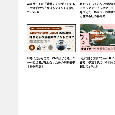
Webサイトに「時間」をデザインする
何も決まっていない状態か
｜伊達千代の「今日もフォントを探し
ミニシアター「シネマリス
て」Vol.6
を支えた「Orizm」の柔
と株式会社の伴走力
AI時代だからこそ。CMSはどう選ぶ？
“心に届く文字”でWebサ
Web担当者が迷わないための判断基準
作る｜伊達千代の「今日も
【2026年版】
探して」Vol.5