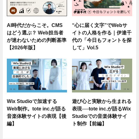
AI時代だからこそ。CMS
“心に届く文字”でWebサ
はどう選ぶ？ Web担当者
イトの人格を作る｜伊達千
が迷わないための判断基準
代の「今日もフォントを探
【2026年版】
して」Vol.5
Wix Studioで加速する
遊び心と実験から生まれる
Web制作。tote inc.が語る
表現──tote inc.が語るWix
音楽体験サイトの表現【後
Studioでの音楽体験サイ
編】
ト制作【前編】