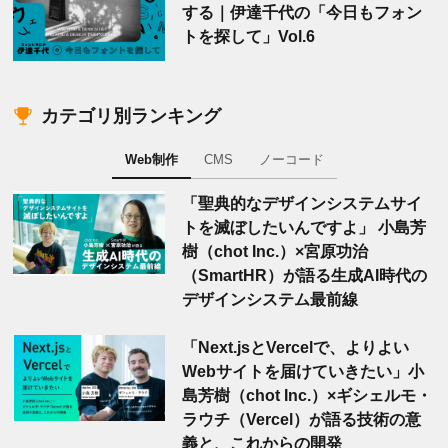
する｜伊達千代の「今日もフォン
トを探して」Vol.6
カテゴリ別ランキング
Web制作
CMS
ノーコード
「聖典的なデザインシステムサイ
トを滅ぼしたいんですよ」 小島芳
樹（chot Inc.）×宮原功治
（SmartHR）が語る生成AI時代の
デザインシステム最前線
「Next.jsとVercelで、よりよい
Webサイトを届けていきたい」小
島芳樹（chot Inc.）×ギシェルモ・
ラウチ（Vercel）が語る技術の意
義と、これからの開発