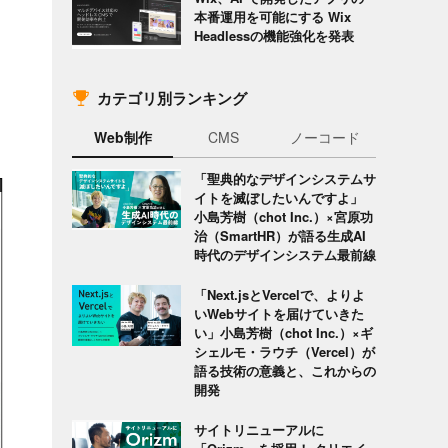
本番運用を可能にする Wix
Headlessの機能強化を発表
カテゴリ別ランキング
Web制作
CMS
ノーコード
「聖典的なデザインシステムサ
イトを滅ぼしたいんですよ」
小島芳樹（chot Inc.）×宮原功
治（SmartHR）が語る生成AI
時代のデザインシステム最前線
「Next.jsとVercelで、よりよ
いWebサイトを届けていきた
い」小島芳樹（chot Inc.）×ギ
シェルモ・ラウチ（Vercel）が
語る技術の意義と、これからの
開発
サイトリニューアルに