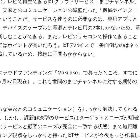
テレビで再生できるIoTクラウドサービス「まごチャンネル」
、実家とのコミュニケーションの障壁だった「機械やインター
ということだ。サービスを使うのに必要なのは、専用アプリと
。デバイスのケーブルは電源とテレビ用の2本しかないため、
楽しむことができる。またテレビのリモコンで操作できること
はポイントが高いだろう。IoTデバイスで一番面倒なのはネッ
蔵しているため、接続に手間もかからない。
ラウドファンディング「Makuake」で募ったところ、すでに
（9月27日現在）。これも世間のまごチャンネルに対する期待の
ちな実家とのコミュニケーション）をしっかり解決してくれる
い。しかし、課題解決型のサービスはターゲットとニーズが明確
（サービスと顧客のニーズが完全に一致する状態）まで短距離
ング視点をしっかりと持ったIoTサービスが今後もっと登場し