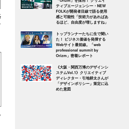
「Orizm」を採用！ クリエイ
ティブエージェンシー・NEW
FOLKが開発者目線で語る使用
感と可能性「技術力があればあ
るほど、自由度が増しますね」
トップランナーたちに生で聞い
た！ ビジネス価値を発揮する
Webサイト最前線。「web
professional summit by
Orizm」密着レポート
《大阪・関西万博のデザインシ
ステムVol.1》クリエイティブ
ディレクター・引地耕太さんが
「デザインポリシー」策定に込
めた意図