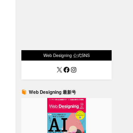
Web Designing 公式SNS
X
Facebook
Instagram
Web Designing 最新号