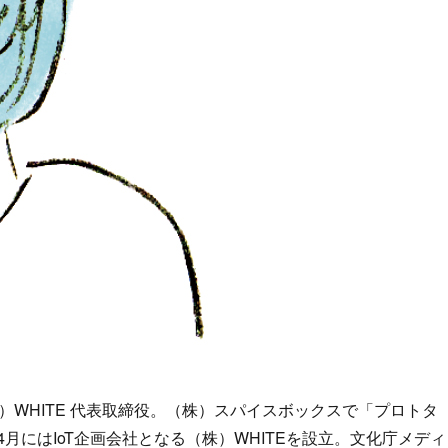
hnologist （株）WHITE 代表取締役。（株）スパイスボックスで「プロトタ
4月にはIoT企画会社となる（株）WHITEを設立。文化庁メディ