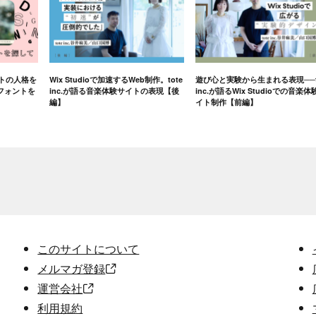
イトの人格を
Wix Studioで加速するWeb制作。tote
遊び心と実験から生まれる表現──t
フォントを
inc.が語る音楽体験サイトの表現【後
inc.が語るWix Studioでの音楽体
編】
イト制作【前編】
このサイトについて
メルマガ登録
運営会社
利用規約