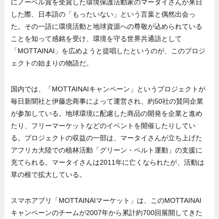
にノーベル賞を受賞した環境保護活動家のマータイさんが来日
した際、日本語の「もったいない」という言葉と偶然出会っ
た。その一語に環境活動と地球資源への尊敬が込められている
ことを知って感銘を受け、環境を守る世界共通語として
「MOTTAINAI」を広めようと提唱したというのが、このプロジ
ェクトの始まりの物語だ。
国内では、「MOTTAINAIキャンペーン」というプロジェクトが
毎日新聞社と伊藤忠商事によって運営され、約50社の賛同企業
が参加している。地球環境に配慮した商品の開発を企業と進め
たり、フリーマーケットなどのイベントを開催したりしてい
る。プロジェクトの収益の一部は、マータイさんが立ち上げた
アフリカ大陸での植林活動「グリーン・ベルト運動」の支援に
充てられる。マータイさんは2011年に亡くなられたが、活動は
草の根で拡大している。
スマホアプリ「MOTTAINAIマーケット」は、このMOTTAINAI
キャンペーンのチームが2007年から累計約700回展開してきた