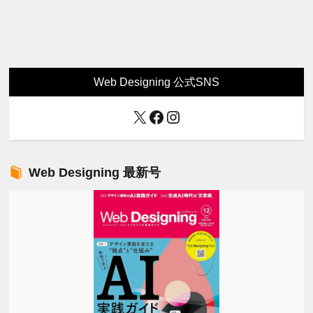
Web Designing 公式SNS
X
Facebook
Instagram
Web Designing 最新号