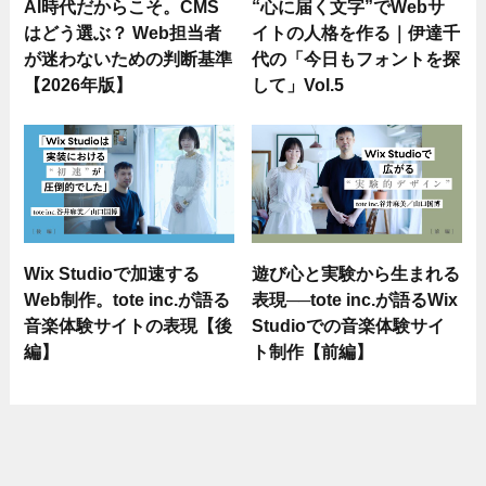
AI時代だからこそ。CMS
“心に届く文字”でWebサ
はどう選ぶ？ Web担当者
イトの人格を作る｜伊達千
が迷わないための判断基準
代の「今日もフォントを探
【2026年版】
して」Vol.5
Wix Studioで加速する
遊び心と実験から生まれる
Web制作。tote inc.が語る
表現──tote inc.が語るWix
音楽体験サイトの表現【後
Studioでの音楽体験サイ
編】
ト制作【前編】