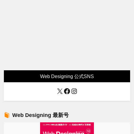
Web Designing 公式SNS
X
Facebook
Instagram
Web Designing 最新号