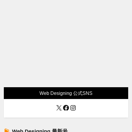
Web Designing 公式SNS
X
Facebook
Instagram
Web Designing 最新号