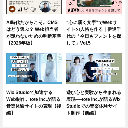
AI時代だからこそ。CMS
“心に届く文字”でWebサ
はどう選ぶ？ Web担当者
イトの人格を作る｜伊達千
が迷わないための判断基準
代の「今日もフォントを探
【2026年版】
して」Vol.5
Wix Studioで加速する
遊び心と実験から生まれる
Web制作。tote inc.が語る
表現──tote inc.が語るWix
音楽体験サイトの表現【後
Studioでの音楽体験サイ
編】
ト制作【前編】