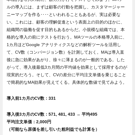
ルの導入には、まずは顧客の行動を把握し、カスタマージャー
ニーマップを作る‥‥といわれることもあるが、実は必要な
い。これには、顧客の理解促進という表面上の目的のほかに、
組織間の協働を促す目的もあるからだ。小規模な組織では、本
格的な導入の前にテストを行おう。MAツールの本格導入前に、
1カ月ほどGoogle アナリティクスなどの解析ツールを活用し
て、CV数（コンバージョン数）を計測しておく。MAは導入直
後に急に効果があがり、徐々に薄まるのが一般的である。した
がって、導入後最低3カ月間の平均値を効果として採用するのが
現実的だろう。そして、CVの差分に平均注文単価を乗じること
で簡易的なMA効果が見えてくる。具体的な数値で見てみよう。
導入前1カ月のCV数：331
導入後3カ月のCV数：571, 481, 433 → 平均495
平均注文単価：2,000円
（可能なら原価を差し引いた粗利益でも計算を）