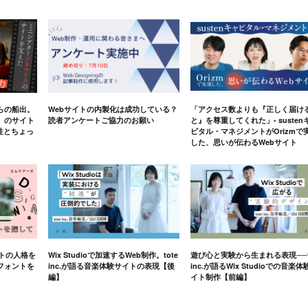
らの船出。
Webサイトの内製化は成功している？
「アクセス数よりも『正しく届け
」のサイト
読者アンケートご協力のお願い
と』を尊重してくれた」- susten
軟性とちょっ
ピタル・マネジメントがOrizmで
した、思いが伝わるWebサイト
イトの人格を
Wix Studioで加速するWeb制作。tote
遊び心と実験から生まれる表現──t
フォントを
inc.が語る音楽体験サイトの表現【後
inc.が語るWix Studioでの音楽体
編】
イト制作【前編】