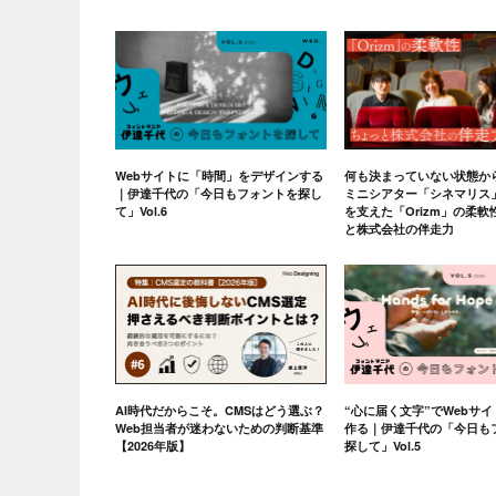
Webサイトに「時間」をデザインする
何も決まっていない状態か
｜伊達千代の「今日もフォントを探し
ミニシアター「シネマリス
て」Vol.6
を支えた「Orizm」の柔
と株式会社の伴走力
AI時代だからこそ。CMSはどう選ぶ？
“心に届く文字”でWebサ
Web担当者が迷わないための判断基準
作る｜伊達千代の「今日も
【2026年版】
探して」Vol.5