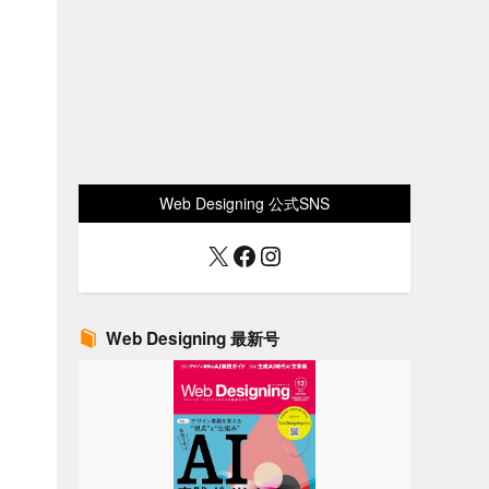
Web Designing 公式SNS
X
Facebook
Instagram
Web Designing 最新号