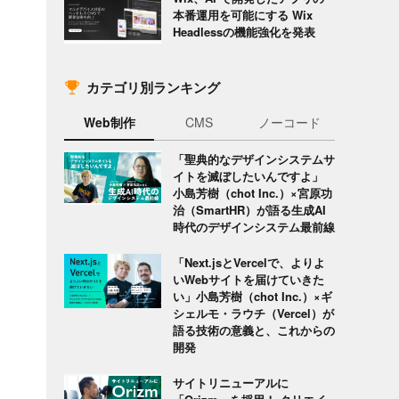
本番運用を可能にする Wix
Headlessの機能強化を発表
カテゴリ別ランキング
Web制作
CMS
ノーコード
「聖典的なデザインシステムサ
イトを滅ぼしたいんですよ」
小島芳樹（chot Inc.）×宮原功
治（SmartHR）が語る生成AI
時代のデザインシステム最前線
「Next.jsとVercelで、よりよ
いWebサイトを届けていきた
い」小島芳樹（chot Inc.）×ギ
シェルモ・ラウチ（Vercel）が
語る技術の意義と、これからの
開発
サイトリニューアルに