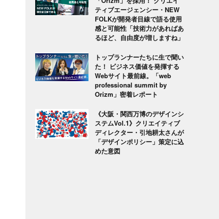
「Orizm」を採用！ クリエイ
ティブエージェンシー・NEW
FOLKが開発者目線で語る使用
感と可能性「技術力があればあ
るほど、自由度が増しますね」
トップランナーたちに生で聞い
た！ ビジネス価値を発揮する
Webサイト最前線。「web
professional summit by
Orizm」密着レポート
《大阪・関西万博のデザインシ
ステムVol.1》クリエイティブ
ディレクター・引地耕太さんが
「デザインポリシー」策定に込
めた意図