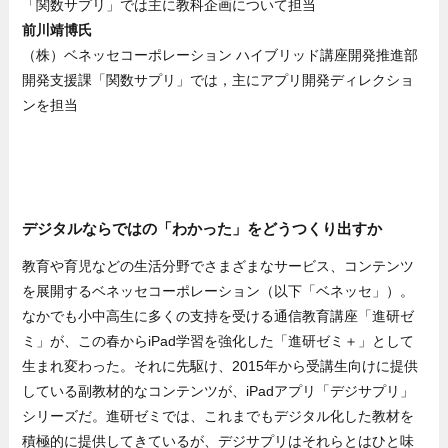
「関数サプリ」では主に教科企画について担当
前川靖博氏
（株）ベネッセコーポレーション ハイブリッド講座開発推進部
開発支援課「関数サプリ」では，主にアプリ開発ディレクショ
ンを担当
デジタルならではの「わかった」をどうつくり出すか
教育や育児などの生活分野でさまざまなサービス、コンテンツ
を展開するベネッセコーポレーション（以下「ベネッセ」）。
なかでも小中高生に多くの支持を受ける通信教育講座「進研ゼ
ミ」が、この春からiPad学習を強化した「進研ゼミ＋」として
生まれ変わった。それに先駆け、2015年から受講生向けに提供
している副教材的なコンテンツが、iPadアプリ「デジサプリ」
シリーズだ。進研ゼミでは、これまでもデジタル化した教材を
積極的に提供してきているが、デジサプリはそれらとはひと味