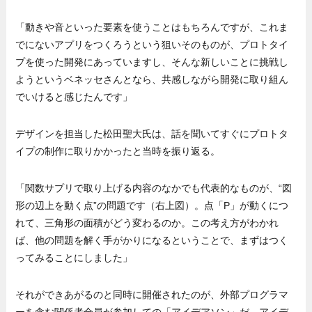
「動きや音といった要素を使うことはもちろんですが、これま
でにないアプリをつくろうという狙いそのものが、プロトタイ
プを使った開発にあっていますし、そんな新しいことに挑戦し
ようというベネッセさんとなら、共感しながら開発に取り組ん
でいけると感じたんです」
デザインを担当した松田聖大氏は、話を聞いてすぐにプロトタ
イプの制作に取りかかったと当時を振り返る。
「関数サプリで取り上げる内容のなかでも代表的なものが、“図
形の辺上を動く点”の問題です（右上図）。点「P」が動くにつ
れて、三角形の面積がどう変わるのか。この考え方がわかれ
ば、他の問題を解く手がかりになるということで、まずはつく
ってみることにしました」
それができあがるのと同時に開催されたのが、外部プログラマ
ーを含む関係者全員が参加しての「アイデアソン」だ。アイデ