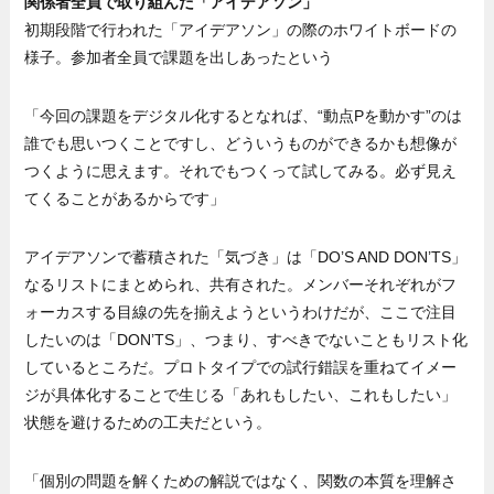
関係者全員で取り組んだ「アイデアソン」
初期段階で行われた「アイデアソン」の際のホワイトボードの
様子。参加者全員で課題を出しあったという
「今回の課題をデジタル化するとなれば、“動点Pを動かす”のは
誰でも思いつくことですし、どういうものができるかも想像が
つくように思えます。それでもつくって試してみる。必ず見え
てくることがあるからです」
アイデアソンで蓄積された「気づき」は「DO’S AND DON’TS」
なるリストにまとめられ、共有された。メンバーそれぞれがフ
ォーカスする目線の先を揃えようというわけだが、ここで注目
したいのは「DON’TS」、つまり、すべきでないこともリスト化
しているところだ。プロトタイプでの試行錯誤を重ねてイメー
ジが具体化することで生じる「あれもしたい、これもしたい」
状態を避けるための工夫だという。
「個別の問題を解くための解説ではなく、関数の本質を理解さ