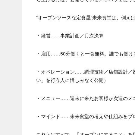
“オープンソースな定食屋”未来食堂は、例え
・経営……事業計画／月次決算
・雇用……50分働くと一食無料。誰でも働け
・オペレーション……調理技術／店舗設計／効
い」を行う人に惜しみなく公開）
・メニュー……週末に来たお客様が次週のメ
・マインド……未来食堂の考えや仕組みをブ
これらはすべて、「オープンにすること」を