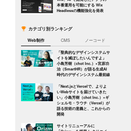
本番運用を可能にする Wix
Headlessの機能強化を発表
カテゴリ別ランキング
Web制作
CMS
ノーコード
「聖典的なデザインシステムサ
イトを滅ぼしたいんですよ」
小島芳樹（chot Inc.）×宮原功
治（SmartHR）が語る生成AI
時代のデザインシステム最前線
「Next.jsとVercelで、よりよ
いWebサイトを届けていきた
い」小島芳樹（chot Inc.）×ギ
シェルモ・ラウチ（Vercel）が
語る技術の意義と、これからの
開発
サイトリニューアルに