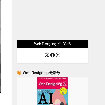
Web Designing 公式SNS
X
Facebook
Instagram
Web Designing 最新号