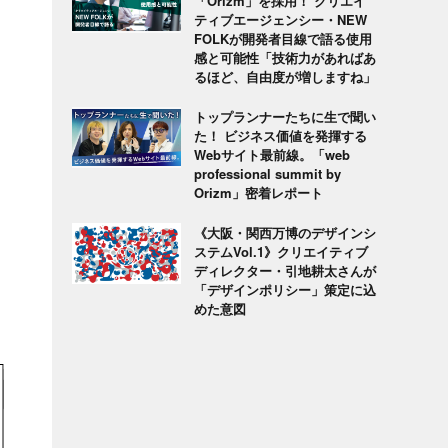
「Orizm」を採用！ クリエイ
ティブエージェンシー・NEW
FOLKが開発者目線で語る使用
感と可能性「技術力があればあ
るほど、自由度が増しますね」
トップランナーたちに生で聞い
た！ ビジネス価値を発揮する
Webサイト最前線。「web
professional summit by
Orizm」密着レポート
く
《大阪・関西万博のデザインシ
ステムVol.1》クリエイティブ
ディレクター・引地耕太さんが
「デザインポリシー」策定に込
めた意図