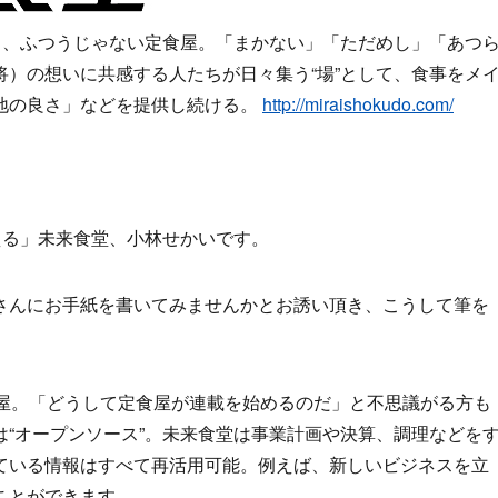
る、ふつうじゃない定食屋。「まかない」「ただめし」「あつ
）の想いに共感する人たちが日々集う“場”として、食事をメ
地の良さ」などを提供し続ける。
http://miraishokudo.com/
える」未来食堂、小林せかいです。
さんにお手紙を書いてみませんかとお誘い頂き、こうして筆を
食屋。「どうして定食屋が連載を始めるのだ」と不思議がる方も
“オープンソース”。未来食堂は事業計画や決算、調理などを
ている情報はすべて再活用可能。例えば、新しいビジネスを立
ことができます。