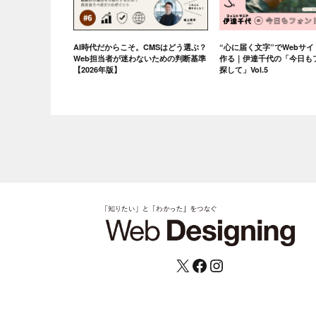
AI時代だからこそ。CMSはどう選ぶ？
“心に届く文字”でWebサ
Web担当者が迷わないための判断基準
作る｜伊達千代の「今日も
【2026年版】
探して」Vol.5
X
Facebook
Instagram