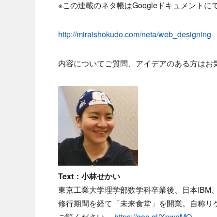
※この連載のネタ帳はGoogleドキュメント
http://miraishokudo.com/neta/web_designing
内容についてご質問、アイデアのある方はお
Text：小林せかい
東京工業大学理学部数学科卒業後、日本IBM
修行期間を経て「未来食堂」を開業。自称リ
ご覧ください。
https://goo.gl/XpwnMQ