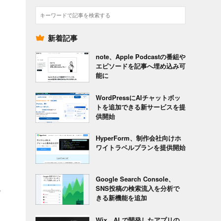
検
ら
索
イ
新着記事
note、Apple Podcastの番組や
エピソードを記事へ埋め込み可
能に
WordPressにAIチャットボッ
トを追加できる新サービスを提
供開始
HyperForm、制作会社向けホ
ワイトラベルプランを提供開始
Google Search Console、
SNS投稿の検索流入を分析で
す
きる新機能を追加
Wix、AI で開発したアプリの