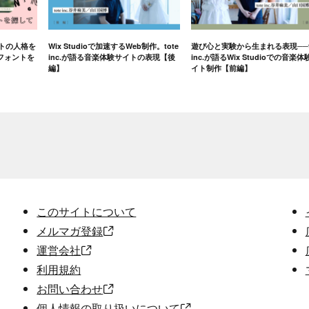
イトの人格を
Wix Studioで加速するWeb制作。tote
遊び心と実験から生まれる表現──t
フォントを
inc.が語る音楽体験サイトの表現【後
inc.が語るWix Studioでの音楽体
編】
イト制作【前編】
このサイトについて
メルマガ登録
運営会社
利用規約
お問い合わせ
個人情報の取り扱いについて